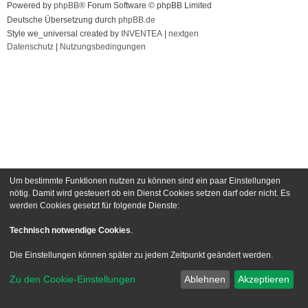
Powered by
phpBB
® Forum Software © phpBB Limited
Deutsche Übersetzung durch
phpBB.de
Style we_universal created by
INVENTEA
|
nextgen
Datenschutz
|
Nutzungsbedingungen
Um bestimmte Funktionen nutzen zu können sind ein paar Einstellungen
nötig. Damit wird gesteuert ob ein Dienst Cookies setzen darf oder nicht. Es
werden Cookies gesetzt für folgende Dienste:
Technisch notwendige Cookies
.
Die Einstellungen können später zu jedem Zeitpunkt geändert werden.
Zu den Cookie-Einstellungen
Ablehnen
Akzeptieren