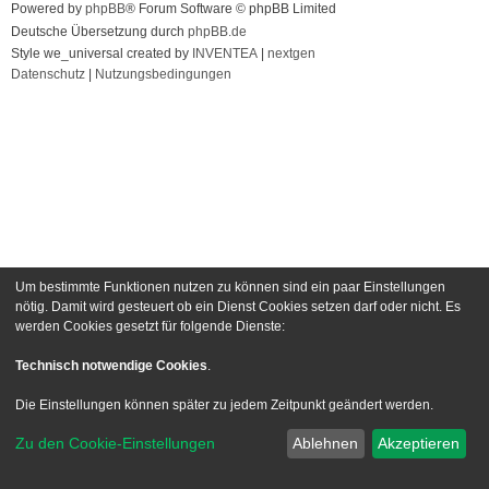
Powered by
phpBB
® Forum Software © phpBB Limited
Deutsche Übersetzung durch
phpBB.de
Style we_universal created by
INVENTEA
|
nextgen
Datenschutz
|
Nutzungsbedingungen
Um bestimmte Funktionen nutzen zu können sind ein paar Einstellungen
nötig. Damit wird gesteuert ob ein Dienst Cookies setzen darf oder nicht. Es
werden Cookies gesetzt für folgende Dienste:
Technisch notwendige Cookies
.
Die Einstellungen können später zu jedem Zeitpunkt geändert werden.
Zu den Cookie-Einstellungen
Ablehnen
Akzeptieren