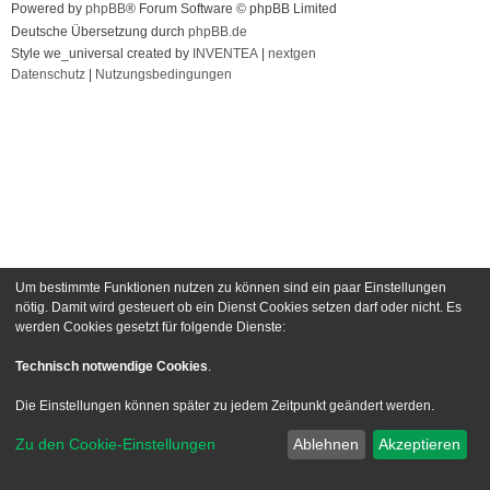
Powered by
phpBB
® Forum Software © phpBB Limited
Deutsche Übersetzung durch
phpBB.de
Style we_universal created by
INVENTEA
|
nextgen
Datenschutz
|
Nutzungsbedingungen
Um bestimmte Funktionen nutzen zu können sind ein paar Einstellungen
nötig. Damit wird gesteuert ob ein Dienst Cookies setzen darf oder nicht. Es
werden Cookies gesetzt für folgende Dienste:
Technisch notwendige Cookies
.
Die Einstellungen können später zu jedem Zeitpunkt geändert werden.
Zu den Cookie-Einstellungen
Ablehnen
Akzeptieren