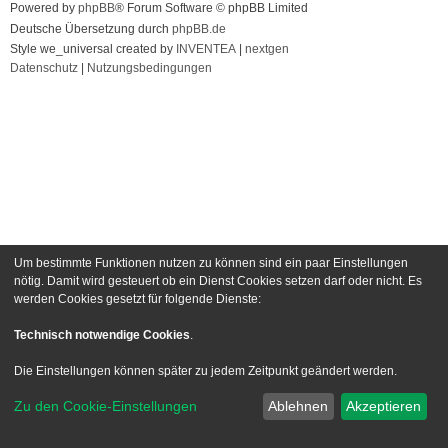
Powered by
phpBB
® Forum Software © phpBB Limited
Deutsche Übersetzung durch
phpBB.de
Style we_universal created by
INVENTEA
|
nextgen
Datenschutz
|
Nutzungsbedingungen
Um bestimmte Funktionen nutzen zu können sind ein paar Einstellungen
nötig. Damit wird gesteuert ob ein Dienst Cookies setzen darf oder nicht. Es
werden Cookies gesetzt für folgende Dienste:
Technisch notwendige Cookies
.
Die Einstellungen können später zu jedem Zeitpunkt geändert werden.
Zu den Cookie-Einstellungen
Ablehnen
Akzeptieren