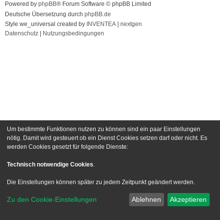
Powered by
phpBB
® Forum Software © phpBB Limited
Deutsche Übersetzung durch
phpBB.de
Style we_universal created by
INVENTEA
|
nextgen
Datenschutz
|
Nutzungsbedingungen
Um bestimmte Funktionen nutzen zu können sind ein paar Einstellungen
nötig. Damit wird gesteuert ob ein Dienst Cookies setzen darf oder nicht. Es
werden Cookies gesetzt für folgende Dienste:
Technisch notwendige Cookies
.
Die Einstellungen können später zu jedem Zeitpunkt geändert werden.
Zu den Cookie-Einstellungen
Ablehnen
Akzeptieren