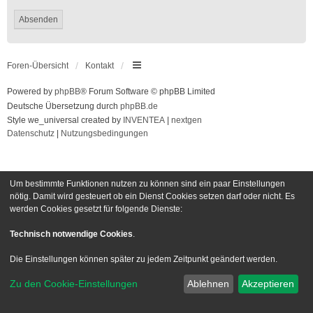
Foren-Übersicht
Kontakt
Powered by
phpBB
® Forum Software © phpBB Limited
Deutsche Übersetzung durch
phpBB.de
Style we_universal created by
INVENTEA
|
nextgen
Datenschutz
|
Nutzungsbedingungen
Um bestimmte Funktionen nutzen zu können sind ein paar Einstellungen
nötig. Damit wird gesteuert ob ein Dienst Cookies setzen darf oder nicht. Es
werden Cookies gesetzt für folgende Dienste:
Technisch notwendige Cookies
.
Die Einstellungen können später zu jedem Zeitpunkt geändert werden.
Zu den Cookie-Einstellungen
Ablehnen
Akzeptieren