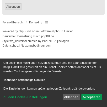
Foren-Übersicht
Kontakt
Powered by
phpBB
® Forum Software © phpBB Limited
Deutsche Übersetzung durch
phpBB.de
Style we_universal created by
INVENTEA
|
nextgen
Datenschutz
|
Nutzungsbedingungen
Um bestimmte Funktionen nutzen zu können sind ein paar Einstellungen
nötig. Damit wird gesteuert ob ein Dienst Cookies setzen darf oder nicht. Es
werden Cookies gesetzt für folgende Dienste:
Technisch notwendige Cookies
.
Die Einstellungen können später zu jedem Zeitpunkt geändert werden.
Zu den Cookie-Einstellungen
Ablehnen
Akzeptieren