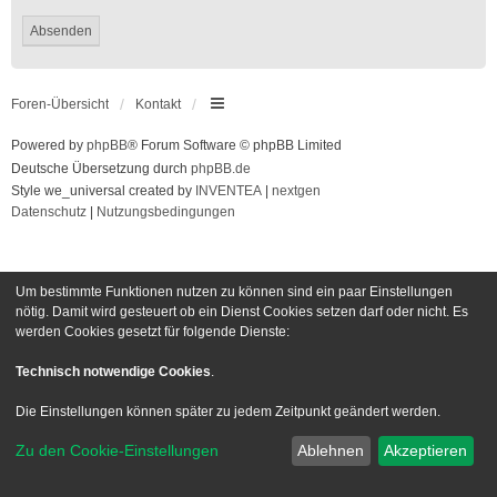
Foren-Übersicht
Kontakt
Powered by
phpBB
® Forum Software © phpBB Limited
Deutsche Übersetzung durch
phpBB.de
Style we_universal created by
INVENTEA
|
nextgen
Datenschutz
|
Nutzungsbedingungen
Um bestimmte Funktionen nutzen zu können sind ein paar Einstellungen
nötig. Damit wird gesteuert ob ein Dienst Cookies setzen darf oder nicht. Es
werden Cookies gesetzt für folgende Dienste:
Technisch notwendige Cookies
.
Die Einstellungen können später zu jedem Zeitpunkt geändert werden.
Zu den Cookie-Einstellungen
Ablehnen
Akzeptieren