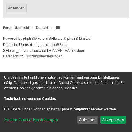
Foren-Übersicht
Kontakt
Powered by
phpBB
® Forum Software © phpBB Limited
Deutsche Übersetzung durch
phpBB.de
Style we_universal created by
INVENTEA
|
nextgen
Datenschutz
|
Nutzungsbedingungen
Um bestimmte Funktionen nutzen zu können sind ein paar Einstellungen
nötig. Damit wird gesteuert ob ein Dienst Cookies setzen darf oder nicht. Es
werden Cookies gesetzt für folgende Dienste:
Technisch notwendige Cookies
.
Die Einstellungen können später zu jedem Zeitpunkt geändert werden.
Zu den Cookie-Einstellungen
Ablehnen
Akzeptieren