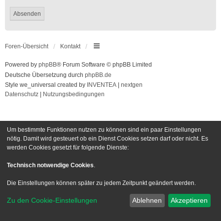
Foren-Übersicht
Kontakt
Powered by
phpBB
® Forum Software © phpBB Limited
Deutsche Übersetzung durch
phpBB.de
Style we_universal created by
INVENTEA
|
nextgen
Datenschutz
|
Nutzungsbedingungen
Um bestimmte Funktionen nutzen zu können sind ein paar Einstellungen
nötig. Damit wird gesteuert ob ein Dienst Cookies setzen darf oder nicht. Es
werden Cookies gesetzt für folgende Dienste:
Technisch notwendige Cookies
.
Die Einstellungen können später zu jedem Zeitpunkt geändert werden.
Zu den Cookie-Einstellungen
Ablehnen
Akzeptieren