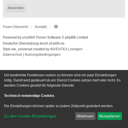
Foren-Übersicht
Kontakt
Powered by
phpBB
® Forum Software © phpBB Limited
Deutsche Übersetzung durch
phpBB.de
Style we_universal created by
INVENTEA
|
nextgen
Datenschutz
|
Nutzungsbedingungen
Um bestimmte Funktionen nutzen zu können sind ein paar Einstellungen
nötig. Damit wird gesteuert ob ein Dienst Cookies setzen darf oder nicht. Es
werden Cookies gesetzt für folgende Dienste:
Technisch notwendige Cookies
.
Die Einstellungen können später zu jedem Zeitpunkt geändert werden.
Zu den Cookie-Einstellungen
Ablehnen
Akzeptieren