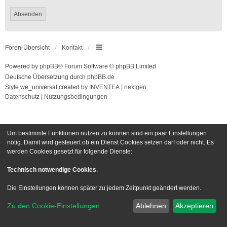
Foren-Übersicht
Kontakt
Powered by
phpBB
® Forum Software © phpBB Limited
Deutsche Übersetzung durch
phpBB.de
Style we_universal created by
INVENTEA
|
nextgen
Datenschutz
|
Nutzungsbedingungen
Um bestimmte Funktionen nutzen zu können sind ein paar Einstellungen
nötig. Damit wird gesteuert ob ein Dienst Cookies setzen darf oder nicht. Es
werden Cookies gesetzt für folgende Dienste:
Technisch notwendige Cookies
.
Die Einstellungen können später zu jedem Zeitpunkt geändert werden.
Zu den Cookie-Einstellungen
Ablehnen
Akzeptieren