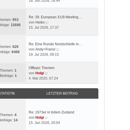
e
18. Jun 2026, 16:44
i
u
t
e
r
s
Re: 39. European X1/9 Meeting…
hemen:
953
a
t
N
von
Heiko
iträge:
11606
g
e
e
15. Jul 2026, 17:37
r
u
B
e
e
s
Re: Eine Runde Nordschleife m…
hemen:
626
i
t
N
von
Andy+Franzi
iträge:
6466
t
e
e
19. Jul 2026, 09:15
r
r
u
a
B
e
Offtopic Themen
g
e
s
Themen:
1
N
von
Holgi
i
t
Beiträge:
1
e
4. Mai 2020, 07:24
t
e
u
r
r
e
a
B
STATISTIK
LETZTER BEITRAG
s
g
e
t
i
e
t
r
r
Re: 1973er in tollem Zustand
B
Themen:
4
a
N
von
Holgi
e
Beiträge:
14
g
e
15. Jun 2026, 20:04
i
u