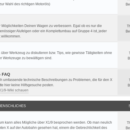
zur Wahl des richtigen Motoröls)
Be
er Möglichkeiten Deinen Wagen zu verbessern. Egal ob es nur die
T
enössiger Alufelgen oder ein Komplettumbau auf Gruppe 4 ist, jeder
Be
st willkommen.
 über Werkzeug zu diskutieren bzw. Tips, wie gewisse Tätigkeiten ohne
er Werkzeuge zu bewältigen sind.
B
e FAQ
ich umfassende technische Beschreibungen zu Problemen, die für den X
itte hier keine Hilfsgesuche posten.
B
 X1/9-Wiki schauen
ENSCHLICHES
um kann alles Mögliche über X1/9 besprochen werden. Ob man neulich
T
ten X auf der Autobahn gesehen hat, einem die Gebrechlichkeit des
Be