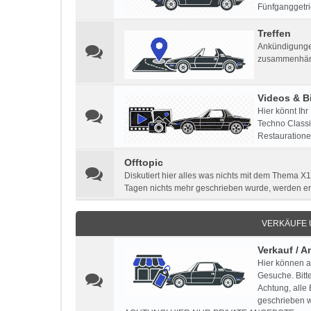
Fünfganggetri
Treffen
Ankündigungen
zusammenhän
Videos & Bi
Hier könnt Ihr
Techno Classic
Restauratione
Offtopic
Diskutiert hier alles was nichts mit dem Thema X1
Tagen nichts mehr geschrieben wurde, werden e
VERKÄUFE
Verkauf / 
Hier können a
Gesuche. Bitt
Achtung, alle
geschrieben w