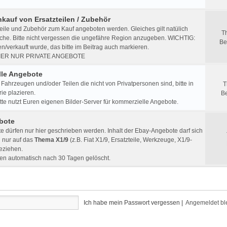
nkauf von Ersatzteilen / Zubehör
eile und Zubehör zum Kauf angeboten werden. Gleiches gilt natülich
T
che. Bitte nicht vergessen die ungefähre Region anzugeben. WICHTIG:
Be
/verkauft wurde, das bitte im Beitrag auch markieren.
IER NUR PRIVATE ANGEBOTE
le Angebote
Fahrzeugen und/oder Teilen die nicht von Privatpersonen sind, bitte in
T
ie plazieren.
Be
e nutzt Euren eigenen Bilder-Server für kommerzielle Angebote.
bote
 dürfen nur hier geschrieben werden. Inhalt der Ebay-Angebote darf sich
h nur auf das
Thema X1/9
(z.B. Fiat X1/9, Ersatzteile, Werkzeuge, X1/9-
beziehen.
en automatisch nach 30 Tagen gelöscht.
Ich habe mein Passwort vergessen
|
Angemeldet bl