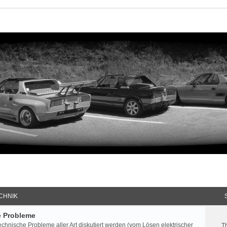
CHNIK
e Probleme
echnische Probleme aller Art diskutiert werden (vom Lösen elektrischer
T