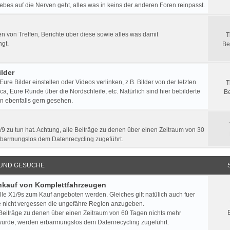
ebes auf die Nerven geht, alles was in keins der anderen Foren reinpasst.
 von Treffen, Berichte über diese sowie alles was damit
T
gt.
Be
lder
 Eure Bilder einstellen oder Videos verlinken, z.B. Bilder von der letzten
T
a, Eure Runde über die Nordschleife, etc. Natürlich sind hier bebilderte
Be
n ebenfalls gern gesehen.
/9 zu tun hat. Achtung, alle Beiträge zu denen über einen Zeitraum von 30
rbarmungslos dem Datenrecycling zugeführt.
 UND GESUCHE
Ankauf von Komplettfahrzeugen
lle X1/9s zum Kauf angeboten werden. Gleiches gilt natülich auch fuer
e nicht vergessen die ungefähre Region anzugeben.
 Beiträge zu denen über einen Zeitraum von 60 Tagen nichts mehr
urde, werden erbarmungslos dem Datenrecycling zugeführt.