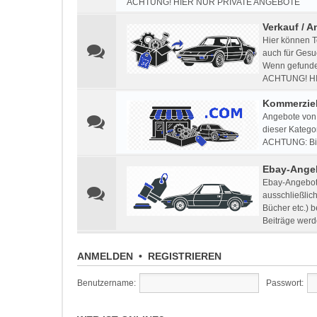
ACHTUNG! HIER NUR PRIVATE ANGEBOTE
Verkauf / A
Hier können T
auch für Gesu
Wenn gefunden
ACHTUNG! H
Kommerziel
Angebote von 
dieser Kategor
ACHTUNG: Bitt
Ebay-Ange
Ebay-Angebote
ausschließlic
Bücher etc.) 
Beiträge werd
ANMELDEN
•
REGISTRIEREN
Benutzername:
Passwort: