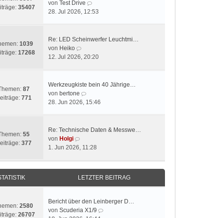
N
von
Test Drive
iträge:
35407
e
28. Jul 2026, 12:53
u
e
s
Re: LED Scheinwerfer Leuchtmi…
hemen:
1039
t
N
von
Heiko
iträge:
17268
e
e
12. Jul 2026, 20:20
r
u
B
e
e
s
Werkzeugkiste bein 40 Jährige…
Themen:
87
i
t
N
von
bertone
eiträge:
771
t
e
e
28. Jun 2026, 15:46
r
r
u
a
B
e
g
e
s
Re: Technische Daten & Messwe…
Themen:
55
i
t
N
von
Holgi
eiträge:
377
t
e
e
1. Jun 2026, 11:28
r
r
u
a
B
e
g
e
s
STATISTIK
LETZTER BEITRAG
i
t
t
e
r
r
Bericht über den Leinberger D…
hemen:
2580
a
B
N
von
Scuderia X1/9
iträge:
26707
g
e