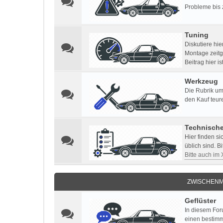
Probleme bis 
Tuning
Diskutiere hi
Montage zeitg
Beitrag hier i
Werkzeug
Die Rubrik um
den Kauf teur
Technisch
Hier finden s
üblich sind. B
Bitte auch im
ZWISCHENM
Geflüster
In diesem For
einen bestimm