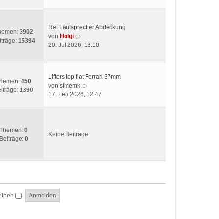
t
e
r
s
a
t
g
Re: Lautsprecher Abdeckung
e
hemen:
3902
N
von
Holgi
r
iträge:
15394
e
20. Jul 2026, 13:10
B
u
e
e
i
s
t
Lifters top flat Ferrari 37mm
t
hemen:
450
r
N
von
simemk
e
iträge:
1390
a
e
17. Feb 2026, 12:47
r
g
u
B
e
e
s
i
t
Themen:
0
t
Keine Beiträge
e
Beiträge:
0
r
r
a
B
g
e
i
t
r
eiben
a
g