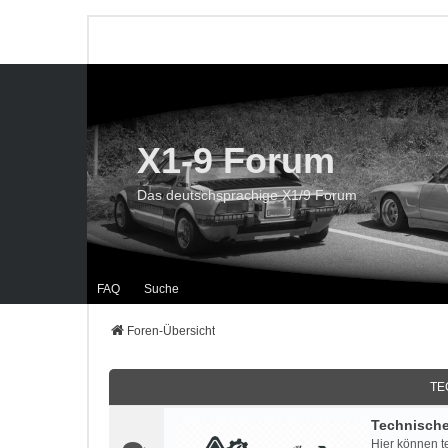
X1-9 Forum
Das deutschsprachige X1/9 Forum
FAQ
Suche
Foren-Übersicht
TE
Technisch
Hier können t