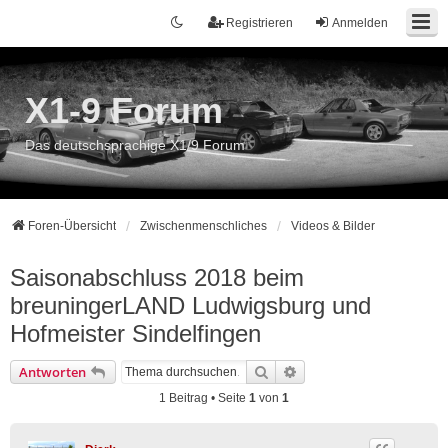
Registrieren
Anmelden
X1-9 Forum
Das deutschsprachige X1/9 Forum
Foren-Übersicht
Zwischenmenschliches
Videos & Bilder
Saisonabschluss 2018 beim
breuningerLAND Ludwigsburg und
Hofmeister Sindelfingen
Suche
Erweiterte Suche
Antworten
1 Beitrag • Seite
1
von
1