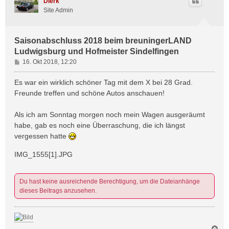
Dierk
Site Admin
Saisonabschluss 2018 beim breuningerLAND
Ludwigsburg und Hofmeister Sindelfingen
B
16. Okt 2018, 12:20
e
i
Es war ein wirklich schöner Tag mit dem X bei 28 Grad.
t
Freunde treffen und schöne Autos anschauen!
r
a
Als ich am Sonntag morgen noch mein Wagen ausgeräumt
g
habe, gab es noch eine Überraschung, die ich längst
vergessen hatte
IMG_1555[1].JPG
Du hast keine ausreichende Berechtigung, um die Dateianhänge
dieses Beitrags anzusehen.
N