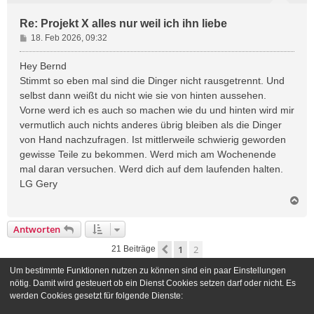
Re: Projekt X alles nur weil ich ihn liebe
B
18. Feb 2026, 09:32
e
i
Hey Bernd
t
Stimmt so eben mal sind die Dinger nicht rausgetrennt. Und
r
selbst dann weißt du nicht wie sie von hinten aussehen.
a
Vorne werd ich es auch so machen wie du und hinten wird mir
g
vermutlich auch nichts anderes übrig bleiben als die Dinger
von Hand nachzufragen. Ist mittlerweile schwierig geworden
gewisse Teile zu bekommen. Werd mich am Wochenende
mal daran versuchen. Werd dich auf dem laufenden halten.
LG Gery
N
a
c
Antworten
h
o
1
2
Vorherige
21 Beiträge
b
e
Um bestimmte Funktionen nutzen zu können sind ein paar Einstellungen
n
Gehe zu
nötig. Damit wird gesteuert ob ein Dienst Cookies setzen darf oder nicht. Es
werden Cookies gesetzt für folgende Dienste: