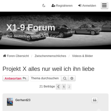
Registrieren
Anmelden
X1-9 Forum
Das deutschsprachige X1/9 Forum
Foren-Übersicht
Zwischenmenschliches
Videos & Bilder
Projekt X alles nur weil ich ihn liebe
Suche
Erweiterte Suche
Antworten
1
2
Vorherige
21 Beiträge
Gerhard23