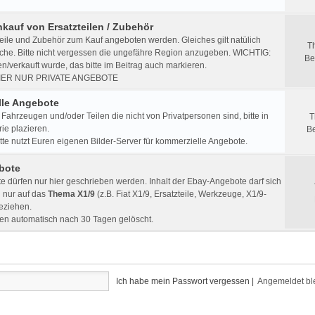
nkauf von Ersatzteilen / Zubehör
eile und Zubehör zum Kauf angeboten werden. Gleiches gilt natülich
T
che. Bitte nicht vergessen die ungefähre Region anzugeben. WICHTIG:
Be
/verkauft wurde, das bitte im Beitrag auch markieren.
IER NUR PRIVATE ANGEBOTE
le Angebote
Fahrzeugen und/oder Teilen die nicht von Privatpersonen sind, bitte in
T
ie plazieren.
Be
e nutzt Euren eigenen Bilder-Server für kommerzielle Angebote.
bote
 dürfen nur hier geschrieben werden. Inhalt der Ebay-Angebote darf sich
h nur auf das
Thema X1/9
(z.B. Fiat X1/9, Ersatzteile, Werkzeuge, X1/9-
beziehen.
en automatisch nach 30 Tagen gelöscht.
Ich habe mein Passwort vergessen
|
Angemeldet bl