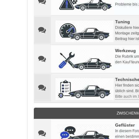
Probleme bis 
Tuning
Diskutiere hi
Montage zeitg
Beitrag hier i
Werkzeug
Die Rubrik um
den Kauf teur
Technisch
Hier finden s
üblich sind. B
Bitte auch im
ZWISCHENM
Geflüster
In diesem For
einen bestimm