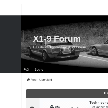
X1-9 Forum
Das deutschsprachige X1/9 Forum
FAQ
Suche
Foren-Übersicht
TE
Technisch
Hier können t