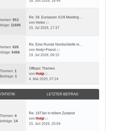
e
18. Jun 2026, 16:44
i
u
t
e
r
s
Re: 39. European X1/9 Meeting…
hemen:
953
a
t
N
von
Heiko
iträge:
11606
g
e
e
15. Jul 2026, 17:37
r
u
B
e
e
s
Re: Eine Runde Nordschleife m…
hemen:
626
i
t
N
von
Andy+Franzi
iträge:
6466
t
e
e
19. Jul 2026, 09:15
r
r
u
a
B
e
Offtopic Themen
g
e
s
Themen:
1
N
von
Holgi
i
t
Beiträge:
1
e
4. Mai 2020, 07:24
t
e
u
r
r
e
a
B
STATISTIK
LETZTER BEITRAG
s
g
e
t
i
e
t
r
r
Re: 1973er in tollem Zustand
B
Themen:
4
a
N
von
Holgi
e
Beiträge:
14
g
e
15. Jun 2026, 20:04
i
u