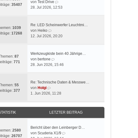
N
von
Test Drive
iträge:
35407
e
28. Jul 2026, 12:53
u
e
s
Re: LED Scheinwerfer Leuchtmi…
hemen:
1039
t
N
von
Heiko
iträge:
17268
e
e
12. Jul 2026, 20:20
r
u
B
e
e
s
Werkzeugkiste bein 40 Jährige…
Themen:
87
i
t
N
von
bertone
eiträge:
771
t
e
e
28. Jun 2026, 15:46
r
r
u
a
B
e
g
e
s
Re: Technische Daten & Messwe…
Themen:
55
i
t
N
von
Holgi
eiträge:
377
t
e
e
1. Jun 2026, 11:28
r
r
u
a
B
e
g
e
s
STATISTIK
LETZTER BEITRAG
i
t
t
e
r
r
Bericht über den Leinberger D…
hemen:
2580
a
B
N
von
Scuderia X1/9
iträge:
26707
g
e