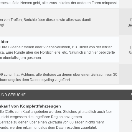
ebes auf die Nerven geht, alles was in keins der anderen Foren reinpasst.
 von Treffen, Berichte über diese sowie alles was damit
T
gt.
Be
lder
 Eure Bilder einstellen oder Videos verlinken, z.B. Bilder von der letzten
T
a, Eure Runde über die Nordschleife, etc. Natürlich sind hier bebilderte
Be
n ebenfalls gern gesehen.
/9 zu tun hat. Achtung, alle Beiträge zu denen über einen Zeitraum von 30
rbarmungslos dem Datenrecycling zugeführt.
 UND GESUCHE
Ankauf von Komplettfahrzeugen
lle X1/9s zum Kauf angeboten werden. Gleiches gilt natülich auch fuer
e nicht vergessen die ungefähre Region anzugeben.
 Beiträge zu denen über einen Zeitraum von 60 Tagen nichts mehr
urde, werden erbarmungslos dem Datenrecycling zugeführt.