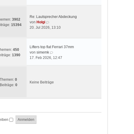
t
e
r
s
a
t
g
Re: Lautsprecher Abdeckung
e
hemen:
3902
N
von
Holgi
r
iträge:
15394
e
20. Jul 2026, 13:10
B
u
e
e
i
s
t
Lifters top flat Ferrari 37mm
t
hemen:
450
r
N
von
simemk
e
iträge:
1390
a
e
17. Feb 2026, 12:47
r
g
u
B
e
e
s
i
t
Themen:
0
t
Keine Beiträge
e
Beiträge:
0
r
r
a
B
g
e
i
t
r
eiben
a
g