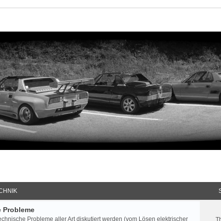
CHNIK
e Probleme
echnische Probleme aller Art diskutiert werden (vom Lösen elektrischer
T