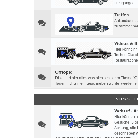
Fünfganggetri
Treffen
Ankündigungen
zusammenhän
Videos & Bi
Hier könnt Ihr
Techno Classic
Restauratione
Offtopic
Diskutiert hier alles was nichts mit dem Thema X1
Tagen nichts mehr geschrieben wurde, werden e
VERKÄUFE
Verkauf / 
Hier können a
Gesuche. Bitt
Achtung, alle
geschrieben w