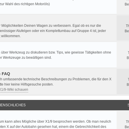
zur Wahl des richtigen Motoröls)
Be
er Möglichkeiten Deinen Wagen zu verbessern. Egal ob es nur die
T
enössiger Alufelgen oder ein Komplettumbau auf Gruppe 4 ist, jeder
Be
st willkommen.
 über Werkzeug zu diskutieren bzw. Tips, wie gewisse Tätigkeiten ohne
er Werkzeuge zu bewältigen sind.
B
e FAQ
ich umfassende technische Beschreibungen zu Problemen, die für den X
itte hier keine Hilfsgesuche posten.
B
 X1/9-Wiki schauen
ENSCHLICHES
um kann alles Mögliche über X1/9 besprochen werden. Ob man neulich
T
ten X auf der Autobahn gesehen hat, einem die Gebrechlichkeit des
Be