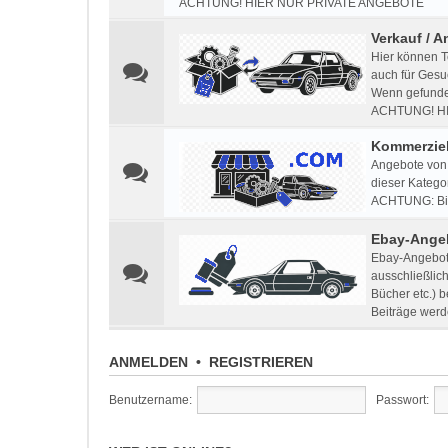
ACHTUNG! HIER NUR PRIVATE ANGEBOTE
Verkauf / A
Hier können T
auch für Gesu
Wenn gefunden
ACHTUNG! H
Kommerziel
Angebote von 
dieser Kategor
ACHTUNG: Bitt
Ebay-Ange
Ebay-Angebote
ausschließlic
Bücher etc.) 
Beiträge werd
ANMELDEN
•
REGISTRIEREN
Benutzername:
Passwort: