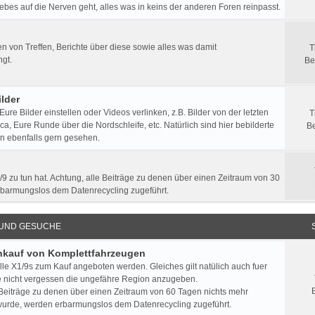
ebes auf die Nerven geht, alles was in keins der anderen Foren reinpasst.
 von Treffen, Berichte über diese sowie alles was damit
T
gt.
Be
lder
 Eure Bilder einstellen oder Videos verlinken, z.B. Bilder von der letzten
T
a, Eure Runde über die Nordschleife, etc. Natürlich sind hier bebilderte
Be
n ebenfalls gern gesehen.
/9 zu tun hat. Achtung, alle Beiträge zu denen über einen Zeitraum von 30
rbarmungslos dem Datenrecycling zugeführt.
 UND GESUCHE
Ankauf von Komplettfahrzeugen
lle X1/9s zum Kauf angeboten werden. Gleiches gilt natülich auch fuer
e nicht vergessen die ungefähre Region anzugeben.
 Beiträge zu denen über einen Zeitraum von 60 Tagen nichts mehr
urde, werden erbarmungslos dem Datenrecycling zugeführt.