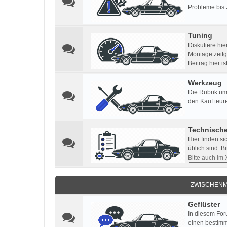
Probleme bis 
Tuning
Diskutiere hi
Montage zeitg
Beitrag hier i
Werkzeug
Die Rubrik um
den Kauf teur
Technisch
Hier finden s
üblich sind. B
Bitte auch im
ZWISCHENM
Geflüster
In diesem For
einen bestimm