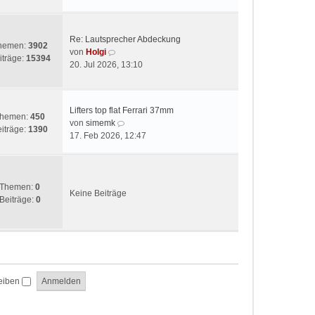
t
e
r
s
a
t
g
Re: Lautsprecher Abdeckung
e
hemen:
3902
N
von
Holgi
r
iträge:
15394
e
20. Jul 2026, 13:10
B
u
e
e
i
s
t
Lifters top flat Ferrari 37mm
t
hemen:
450
r
N
von
simemk
e
iträge:
1390
a
e
17. Feb 2026, 12:47
r
g
u
B
e
e
s
i
t
Themen:
0
t
Keine Beiträge
e
Beiträge:
0
r
r
a
B
g
e
i
t
r
eiben
a
g