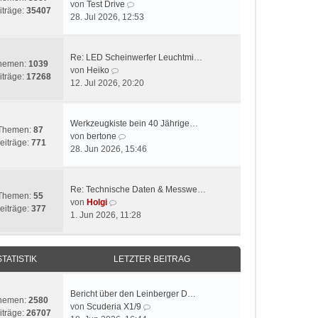
N
von
Test Drive
iträge:
35407
e
28. Jul 2026, 12:53
u
e
s
Re: LED Scheinwerfer Leuchtmi…
hemen:
1039
t
N
von
Heiko
iträge:
17268
e
e
12. Jul 2026, 20:20
r
u
B
e
e
s
Werkzeugkiste bein 40 Jährige…
Themen:
87
i
t
N
von
bertone
eiträge:
771
t
e
e
28. Jun 2026, 15:46
r
r
u
a
B
e
g
e
s
Re: Technische Daten & Messwe…
Themen:
55
i
t
N
von
Holgi
eiträge:
377
t
e
e
1. Jun 2026, 11:28
r
r
u
a
B
e
g
e
s
STATISTIK
LETZTER BEITRAG
i
t
t
e
r
r
Bericht über den Leinberger D…
hemen:
2580
a
B
N
von
Scuderia X1/9
iträge:
26707
g
e