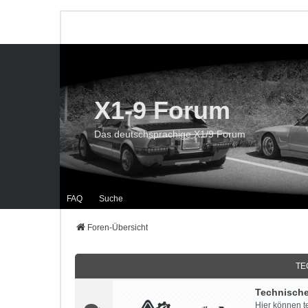
X1-9 Forum
Das deutschsprachige X1/9 Forum
FAQ
Suche
Foren-Übersicht
TE
Technisch
Hier können t