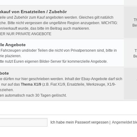
nkauf von Ersatzteilen / Zubehör
eile und Zubehör zum Kauf angeboten werden. Gleiches gilt natülich
T
che. Bitte nicht vergessen die ungefähre Region anzugeben. WICHTIG:
Be
/verkauft wurde, das bitte im Beitrag auch markieren.
IER NUR PRIVATE ANGEBOTE
le Angebote
Fahrzeugen und/oder Teilen die nicht von Privatpersonen sind, bitte in
T
ie plazieren.
Be
e nutzt Euren eigenen Bilder-Server für kommerzielle Angebote.
bote
 dürfen nur hier geschrieben werden. Inhalt der Ebay-Angebote darf sich
h nur auf das
Thema X1/9
(z.B. Fiat X1/9, Ersatzteile, Werkzeuge, X1/9-
beziehen.
en automatisch nach 30 Tagen gelöscht.
Ich habe mein Passwort vergessen
|
Angemeldet bl