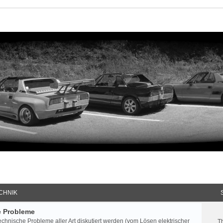
CHNIK
e Probleme
echnische Probleme aller Art diskutiert werden (vom Lösen elektrischer
T