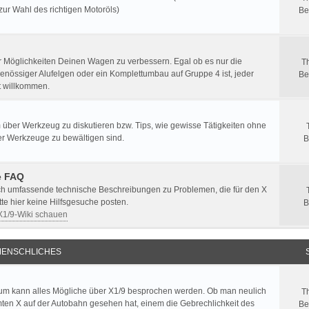
zur Wahl des richtigen Motoröls)
Be
er Möglichkeiten Deinen Wagen zu verbessern. Egal ob es nur die
T
enössiger Alufelgen oder ein Komplettumbau auf Gruppe 4 ist, jeder
Be
st willkommen.
 über Werkzeug zu diskutieren bzw. Tips, wie gewisse Tätigkeiten ohne
er Werkzeuge zu bewältigen sind.
B
e FAQ
ich umfassende technische Beschreibungen zu Problemen, die für den X
itte hier keine Hilfsgesuche posten.
B
 X1/9-Wiki schauen
ENSCHLICHES
um kann alles Mögliche über X1/9 besprochen werden. Ob man neulich
T
ten X auf der Autobahn gesehen hat, einem die Gebrechlichkeit des
Be