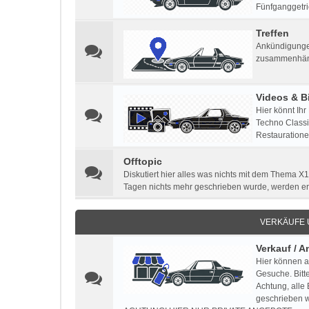
Fünfganggetri
Treffen
Ankündigungen
zusammenhän
Videos & Bi
Hier könnt Ihr
Techno Classic
Restauratione
Offtopic
Diskutiert hier alles was nichts mit dem Thema X1
Tagen nichts mehr geschrieben wurde, werden e
VERKÄUFE
Verkauf / 
Hier können a
Gesuche. Bitt
Achtung, alle
geschrieben w