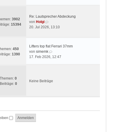
t
e
r
s
a
t
g
Re: Lautsprecher Abdeckung
e
hemen:
3902
N
von
Holgi
r
iträge:
15394
e
20. Jul 2026, 13:10
B
u
e
e
i
s
t
Lifters top flat Ferrari 37mm
t
hemen:
450
r
N
von
simemk
e
iträge:
1390
a
e
17. Feb 2026, 12:47
r
g
u
B
e
e
s
i
t
Themen:
0
t
Keine Beiträge
e
Beiträge:
0
r
r
a
B
g
e
i
t
r
eiben
a
g