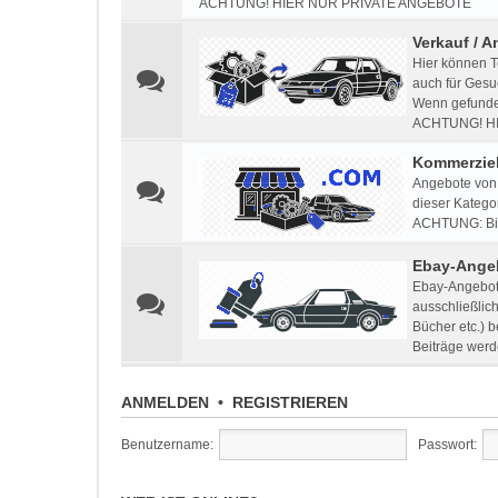
ACHTUNG! HIER NUR PRIVATE ANGEBOTE
Verkauf / A
Hier können T
auch für Gesu
Wenn gefunden
ACHTUNG! H
Kommerziel
Angebote von 
dieser Kategor
ACHTUNG: Bitt
Ebay-Ange
Ebay-Angebote
ausschließlic
Bücher etc.) 
Beiträge werd
ANMELDEN
•
REGISTRIEREN
Benutzername:
Passwort: