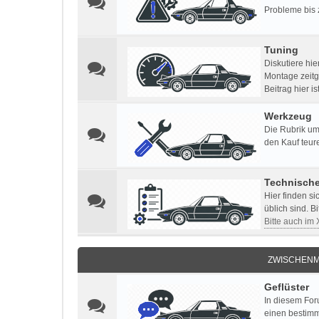
Probleme bis 
Tuning
Diskutiere hi
Montage zeitg
Beitrag hier i
Werkzeug
Die Rubrik um
den Kauf teur
Technisch
Hier finden s
üblich sind. B
Bitte auch im
ZWISCHENM
Geflüster
In diesem For
einen bestimm