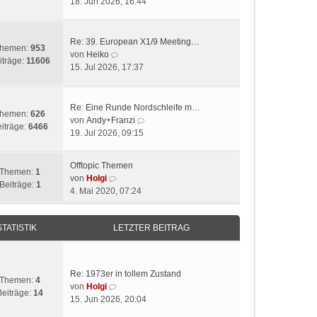
e
18. Jun 2026, 16:44
i
u
t
e
r
s
Re: 39. European X1/9 Meeting…
hemen:
953
a
t
N
von
Heiko
iträge:
11606
g
e
e
15. Jul 2026, 17:37
r
u
B
e
e
s
Re: Eine Runde Nordschleife m…
hemen:
626
i
t
N
von
Andy+Franzi
iträge:
6466
t
e
e
19. Jul 2026, 09:15
r
r
u
a
B
e
Offtopic Themen
g
e
s
Themen:
1
N
von
Holgi
i
t
Beiträge:
1
e
4. Mai 2020, 07:24
t
e
u
r
r
e
a
B
STATISTIK
LETZTER BEITRAG
s
g
e
t
i
e
t
r
r
Re: 1973er in tollem Zustand
B
Themen:
4
a
N
von
Holgi
e
Beiträge:
14
g
e
15. Jun 2026, 20:04
i
u