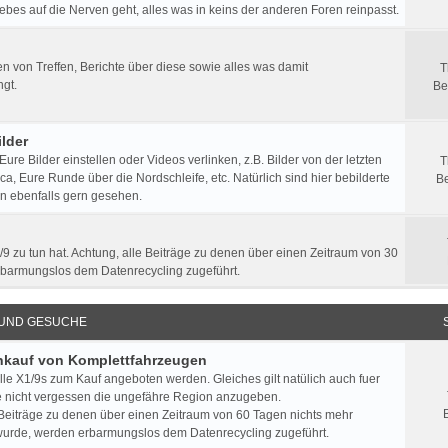
ebes auf die Nerven geht, alles was in keins der anderen Foren reinpasst.
 von Treffen, Berichte über diese sowie alles was damit
T
gt.
Be
lder
 Eure Bilder einstellen oder Videos verlinken, z.B. Bilder von der letzten
T
a, Eure Runde über die Nordschleife, etc. Natürlich sind hier bebilderte
Be
n ebenfalls gern gesehen.
/9 zu tun hat. Achtung, alle Beiträge zu denen über einen Zeitraum von 30
rbarmungslos dem Datenrecycling zugeführt.
 UND GESUCHE
Ankauf von Komplettfahrzeugen
lle X1/9s zum Kauf angeboten werden. Gleiches gilt natülich auch fuer
e nicht vergessen die ungefähre Region anzugeben.
 Beiträge zu denen über einen Zeitraum von 60 Tagen nichts mehr
urde, werden erbarmungslos dem Datenrecycling zugeführt.