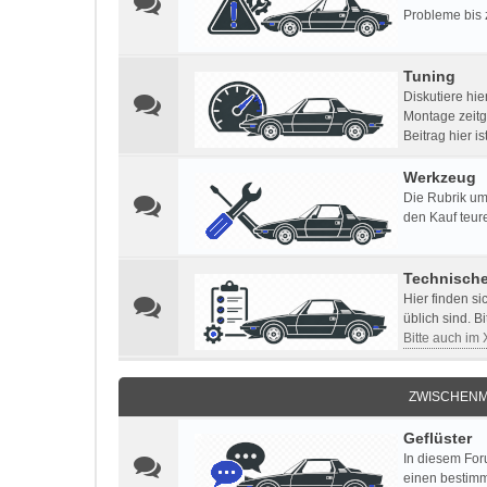
Probleme bis 
Tuning
Diskutiere hi
Montage zeitg
Beitrag hier i
Werkzeug
Die Rubrik um
den Kauf teur
Technisch
Hier finden s
üblich sind. B
Bitte auch im
ZWISCHENM
Geflüster
In diesem For
einen bestimm