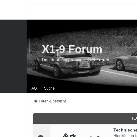
X1-9 Forum
Das deutschsprachige X1/9 Forum
FAQ
Suche
Foren-Übersicht
TE
Technisch
Hier können t