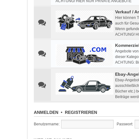
ACHTUNG! HIER NUR PRIVATE ANGEBOTE
Verkauf / A
Hier können T
auch für Gesu
Wenn gefunden
ACHTUNG! H
Kommerziel
Angebote von 
dieser Kategor
ACHTUNG: Bitt
Ebay-Ange
Ebay-Angebote
ausschließlic
Bücher etc.) 
Beiträge werd
ANMELDEN
•
REGISTRIEREN
Benutzername:
Passwort: