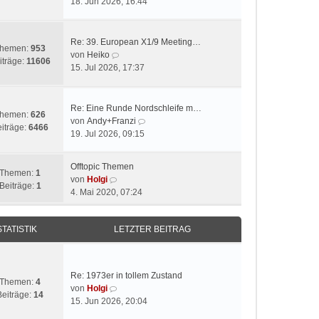
e
18. Jun 2026, 16:44
i
u
t
e
r
s
Re: 39. European X1/9 Meeting…
hemen:
953
a
t
N
von
Heiko
iträge:
11606
g
e
e
15. Jul 2026, 17:37
r
u
B
e
e
s
Re: Eine Runde Nordschleife m…
hemen:
626
i
t
N
von
Andy+Franzi
iträge:
6466
t
e
e
19. Jul 2026, 09:15
r
r
u
a
B
e
Offtopic Themen
g
e
s
Themen:
1
N
von
Holgi
i
t
Beiträge:
1
e
4. Mai 2020, 07:24
t
e
u
r
r
e
a
B
STATISTIK
LETZTER BEITRAG
s
g
e
t
i
e
t
r
r
Re: 1973er in tollem Zustand
B
Themen:
4
a
N
von
Holgi
e
Beiträge:
14
g
e
15. Jun 2026, 20:04
i
u