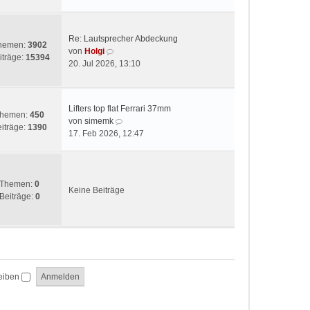
t
e
r
s
a
t
g
Re: Lautsprecher Abdeckung
e
hemen:
3902
N
von
Holgi
r
iträge:
15394
e
20. Jul 2026, 13:10
B
u
e
e
i
s
t
Lifters top flat Ferrari 37mm
t
hemen:
450
r
N
von
simemk
e
iträge:
1390
a
e
17. Feb 2026, 12:47
r
g
u
B
e
e
s
i
t
Themen:
0
t
Keine Beiträge
e
Beiträge:
0
r
r
a
B
g
e
i
t
r
eiben
a
g