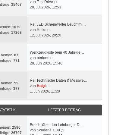
N
von
Test Drive
iträge:
35407
e
28. Jul 2026, 12:53
u
e
s
Re: LED Scheinwerfer Leuchtmi…
hemen:
1039
t
N
von
Heiko
iträge:
17268
e
e
12. Jul 2026, 20:20
r
u
B
e
e
s
Werkzeugkiste bein 40 Jährige…
Themen:
87
i
t
N
von
bertone
eiträge:
771
t
e
e
28. Jun 2026, 15:46
r
r
u
a
B
e
g
e
s
Re: Technische Daten & Messwe…
Themen:
55
i
t
N
von
Holgi
eiträge:
377
t
e
e
1. Jun 2026, 11:28
r
r
u
a
B
e
g
e
s
STATISTIK
LETZTER BEITRAG
i
t
t
e
r
r
Bericht über den Leinberger D…
hemen:
2580
a
B
N
von
Scuderia X1/9
iträge:
26707
g
e