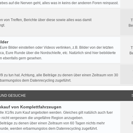
ebes auf die Nerven geht, alles was in keins der anderen Foren reinpasst.
 von Treffen, Berichte über diese sowie alles was damit
T
gt.
Be
lder
 Eure Bilder einstellen oder Videos verlinken, z.B. Bilder von der letzten
T
a, Eure Runde über die Nordschleife, etc. Natürlich sind hier bebilderte
Be
n ebenfalls gern gesehen.
/9 zu tun hat. Achtung, alle Beiträge zu denen über einen Zeitraum von 30
rbarmungslos dem Datenrecycling zugeführt.
 UND GESUCHE
Ankauf von Komplettfahrzeugen
lle X1/9s zum Kauf angeboten werden. Gleiches gilt natülich auch fuer
e nicht vergessen die ungefähre Region anzugeben.
 Beiträge zu denen über einen Zeitraum von 60 Tagen nichts mehr
urde, werden erbarmungslos dem Datenrecycling zugeführt.