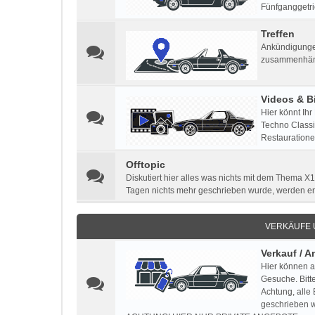
Fünfganggetri
Treffen
Ankündigungen
zusammenhän
Videos & Bi
Hier könnt Ihr
Techno Classic
Restauratione
Offtopic
Diskutiert hier alles was nichts mit dem Thema X1
Tagen nichts mehr geschrieben wurde, werden e
VERKÄUFE
Verkauf / 
Hier können a
Gesuche. Bitt
Achtung, alle
geschrieben w