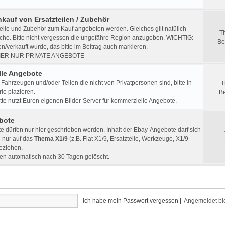
nkauf von Ersatzteilen / Zubehör
eile und Zubehör zum Kauf angeboten werden. Gleiches gilt natülich
T
che. Bitte nicht vergessen die ungefähre Region anzugeben. WICHTIG:
Be
/verkauft wurde, das bitte im Beitrag auch markieren.
IER NUR PRIVATE ANGEBOTE
le Angebote
Fahrzeugen und/oder Teilen die nicht von Privatpersonen sind, bitte in
T
ie plazieren.
Be
e nutzt Euren eigenen Bilder-Server für kommerzielle Angebote.
bote
 dürfen nur hier geschrieben werden. Inhalt der Ebay-Angebote darf sich
h nur auf das
Thema X1/9
(z.B. Fiat X1/9, Ersatzteile, Werkzeuge, X1/9-
beziehen.
en automatisch nach 30 Tagen gelöscht.
Ich habe mein Passwort vergessen
|
Angemeldet bl