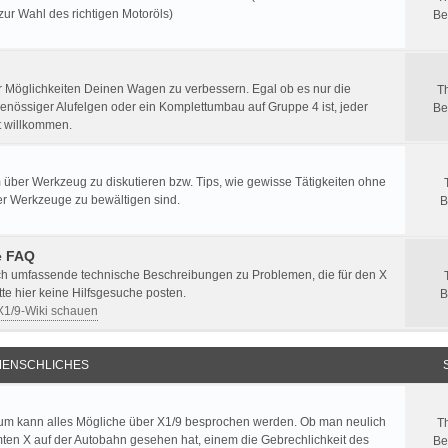
zur Wahl des richtigen Motoröls)
Be
er Möglichkeiten Deinen Wagen zu verbessern. Egal ob es nur die
T
enössiger Alufelgen oder ein Komplettumbau auf Gruppe 4 ist, jeder
Be
st willkommen.
 über Werkzeug zu diskutieren bzw. Tips, wie gewisse Tätigkeiten ohne
er Werkzeuge zu bewältigen sind.
B
e FAQ
ich umfassende technische Beschreibungen zu Problemen, die für den X
itte hier keine Hilfsgesuche posten.
B
 X1/9-Wiki schauen
ENSCHLICHES
um kann alles Mögliche über X1/9 besprochen werden. Ob man neulich
T
ten X auf der Autobahn gesehen hat, einem die Gebrechlichkeit des
Be