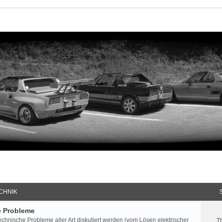
CHNIK
e Probleme
echnische Probleme aller Art diskutiert werden (vom Lösen elektrischer
T