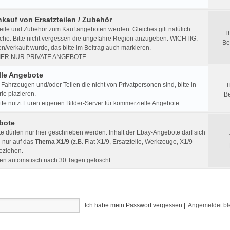
nkauf von Ersatzteilen / Zubehör
eile und Zubehör zum Kauf angeboten werden. Gleiches gilt natülich
T
che. Bitte nicht vergessen die ungefähre Region anzugeben. WICHTIG:
Be
/verkauft wurde, das bitte im Beitrag auch markieren.
IER NUR PRIVATE ANGEBOTE
le Angebote
Fahrzeugen und/oder Teilen die nicht von Privatpersonen sind, bitte in
T
ie plazieren.
Be
e nutzt Euren eigenen Bilder-Server für kommerzielle Angebote.
bote
 dürfen nur hier geschrieben werden. Inhalt der Ebay-Angebote darf sich
h nur auf das
Thema X1/9
(z.B. Fiat X1/9, Ersatzteile, Werkzeuge, X1/9-
beziehen.
en automatisch nach 30 Tagen gelöscht.
Ich habe mein Passwort vergessen
|
Angemeldet bl