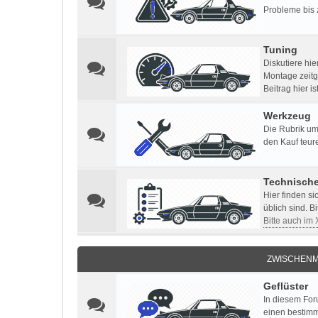
Probleme bis 
Tuning
Diskutiere hi
Montage zeitg
Beitrag hier i
Werkzeug
Die Rubrik um
den Kauf teur
Technisch
Hier finden s
üblich sind. B
Bitte auch im
ZWISCHENM
Geflüster
In diesem For
einen bestimm