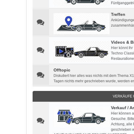
Fünfganggetri
Treffen
Ankündigungen
zusammenhän
Videos & Bi
Hier könnt Ihr
Techno Classic
Restauratione
Offtopic
Diskutiert hier alles was nichts mit dem Thema X1
Tagen nichts mehr geschrieben wurde, werden e
VERKÄUFE
Verkauf / 
Hier können a
Gesuche. Bitt
Achtung, alle
geschrieben w