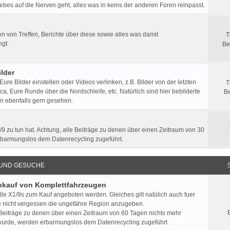
ebes auf die Nerven geht, alles was in keins der anderen Foren reinpasst.
 von Treffen, Berichte über diese sowie alles was damit
T
gt.
Be
lder
 Eure Bilder einstellen oder Videos verlinken, z.B. Bilder von der letzten
T
a, Eure Runde über die Nordschleife, etc. Natürlich sind hier bebilderte
Be
n ebenfalls gern gesehen.
/9 zu tun hat. Achtung, alle Beiträge zu denen über einen Zeitraum von 30
rbarmungslos dem Datenrecycling zugeführt.
 UND GESUCHE
Ankauf von Komplettfahrzeugen
lle X1/9s zum Kauf angeboten werden. Gleiches gilt natülich auch fuer
e nicht vergessen die ungefähre Region anzugeben.
 Beiträge zu denen über einen Zeitraum von 60 Tagen nichts mehr
urde, werden erbarmungslos dem Datenrecycling zugeführt.