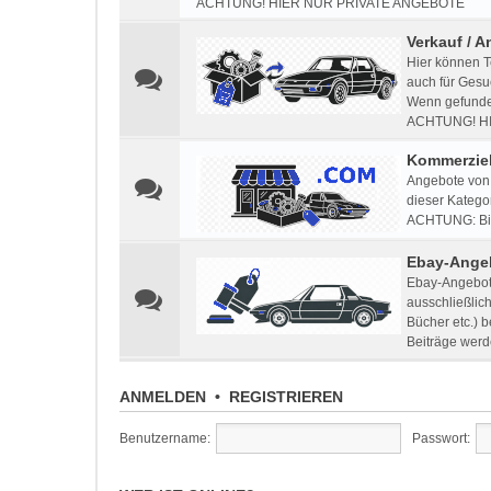
ACHTUNG! HIER NUR PRIVATE ANGEBOTE
Verkauf / A
Hier können T
auch für Gesu
Wenn gefunden
ACHTUNG! H
Kommerziel
Angebote von 
dieser Kategor
ACHTUNG: Bitt
Ebay-Ange
Ebay-Angebote
ausschließlic
Bücher etc.) 
Beiträge werd
ANMELDEN
•
REGISTRIEREN
Benutzername:
Passwort: