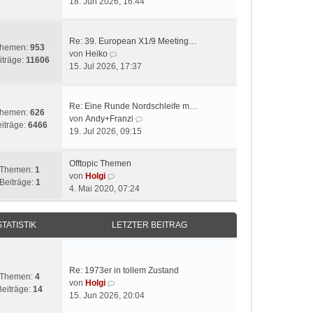
e
18. Jun 2026, 16:44
i
u
t
e
r
s
Re: 39. European X1/9 Meeting…
hemen:
953
a
t
N
von
Heiko
iträge:
11606
g
e
e
15. Jul 2026, 17:37
r
u
B
e
e
s
Re: Eine Runde Nordschleife m…
hemen:
626
i
t
N
von
Andy+Franzi
iträge:
6466
t
e
e
19. Jul 2026, 09:15
r
r
u
a
B
e
Offtopic Themen
g
e
s
Themen:
1
N
von
Holgi
i
t
Beiträge:
1
e
4. Mai 2020, 07:24
t
e
u
r
r
e
a
B
STATISTIK
LETZTER BEITRAG
s
g
e
t
i
e
t
r
r
Re: 1973er in tollem Zustand
B
Themen:
4
a
N
von
Holgi
e
Beiträge:
14
g
e
15. Jun 2026, 20:04
i
u