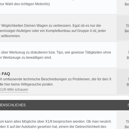
zur Wahl des richtigen Motoröls)
Be
er Möglichkeiten Deinen Wagen zu verbessern. Egal ob es nur die
T
enössiger Alufelgen oder ein Komplettumbau auf Gruppe 4 ist, jeder
Be
st willkommen.
 über Werkzeug zu diskutieren bzw. Tips, wie gewisse Tätigkeiten ohne
er Werkzeuge zu bewältigen sind.
B
e FAQ
ich umfassende technische Beschreibungen zu Problemen, die für den X
itte hier keine Hilfsgesuche posten.
B
 X1/9-Wiki schauen
ENSCHLICHES
um kann alles Mögliche über X1/9 besprochen werden. Ob man neulich
T
ten X auf der Autobahn gesehen hat, einem die Gebrechlichkeit des
Be