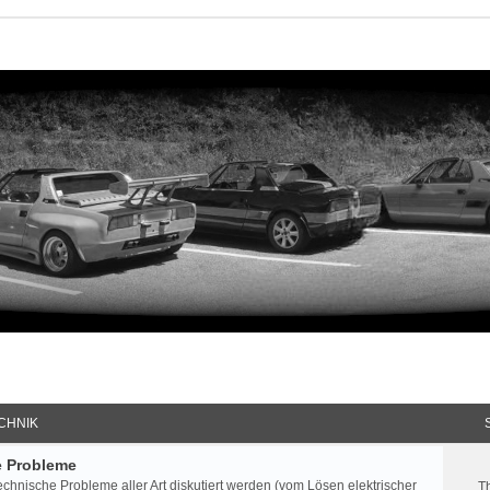
CHNIK
e Probleme
echnische Probleme aller Art diskutiert werden (vom Lösen elektrischer
T