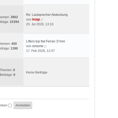
t
e
r
s
a
t
g
Re: Lautsprecher Abdeckung
e
hemen:
3902
N
von
Holgi
r
iträge:
15394
e
20. Jul 2026, 13:10
B
u
e
e
i
s
t
Lifters top flat Ferrari 37mm
t
hemen:
450
r
N
von
simemk
e
iträge:
1390
a
e
17. Feb 2026, 12:47
r
g
u
B
e
e
s
i
t
Themen:
0
t
Keine Beiträge
e
Beiträge:
0
r
r
a
B
g
e
i
t
r
eiben
a
g