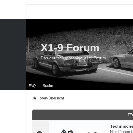
X1-9 Forum
Das deutschsprachige X1/9 Forum
FAQ
Suche
Foren-Übersicht
TE
Technisch
Hier können t