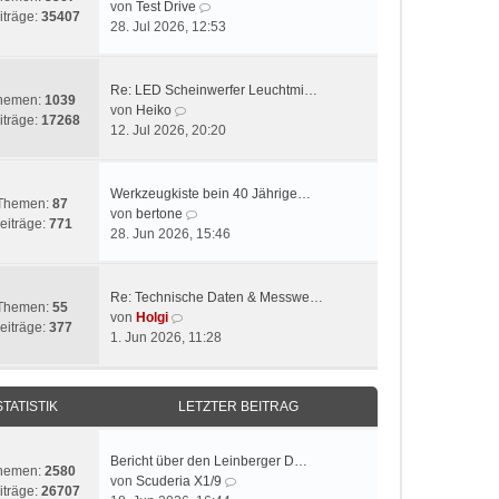
N
von
Test Drive
iträge:
35407
e
28. Jul 2026, 12:53
u
e
s
Re: LED Scheinwerfer Leuchtmi…
hemen:
1039
t
N
von
Heiko
iträge:
17268
e
e
12. Jul 2026, 20:20
r
u
B
e
e
s
Werkzeugkiste bein 40 Jährige…
Themen:
87
i
t
N
von
bertone
eiträge:
771
t
e
e
28. Jun 2026, 15:46
r
r
u
a
B
e
g
e
s
Re: Technische Daten & Messwe…
Themen:
55
i
t
N
von
Holgi
eiträge:
377
t
e
e
1. Jun 2026, 11:28
r
r
u
a
B
e
g
e
s
STATISTIK
LETZTER BEITRAG
i
t
t
e
r
r
Bericht über den Leinberger D…
hemen:
2580
a
B
N
von
Scuderia X1/9
iträge:
26707
g
e