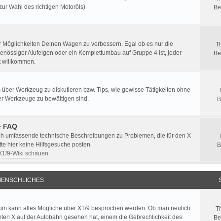
zur Wahl des richtigen Motoröls)
Be
er Möglichkeiten Deinen Wagen zu verbessern. Egal ob es nur die
T
enössiger Alufelgen oder ein Komplettumbau auf Gruppe 4 ist, jeder
Be
st willkommen.
 über Werkzeug zu diskutieren bzw. Tips, wie gewisse Tätigkeiten ohne
er Werkzeuge zu bewältigen sind.
B
e FAQ
ich umfassende technische Beschreibungen zu Problemen, die für den X
itte hier keine Hilfsgesuche posten.
B
 X1/9-Wiki schauen
ENSCHLICHES
um kann alles Mögliche über X1/9 besprochen werden. Ob man neulich
T
ten X auf der Autobahn gesehen hat, einem die Gebrechlichkeit des
Be