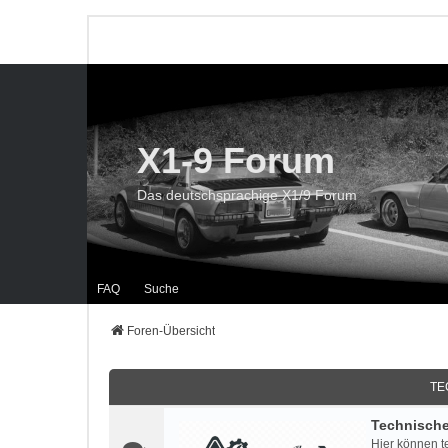
X1-9 Forum
Das deutschsprachige X1/9 Forum
FAQ
Suche
Foren-Übersicht
TE
Technisch
Hier können t