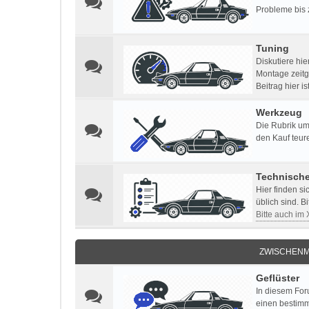
Probleme bis 
Tuning
Diskutiere hi
Montage zeitg
Beitrag hier i
Werkzeug
Die Rubrik um
den Kauf teur
Technisch
Hier finden s
üblich sind. B
Bitte auch im
ZWISCHENM
Geflüster
In diesem For
einen bestimm