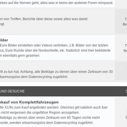
ebes auf die Nerven geht, alles was in keins der anderen Foren reinpasst.
 von Treffen, Berichte über diese sowie alles was damit
T
gt.
Be
lder
 Eure Bilder einstellen oder Videos verlinken, z.B. Bilder von der letzten
T
a, Eure Runde über die Nordschleife, etc. Natürlich sind hier bebilderte
Be
n ebenfalls gern gesehen.
/9 zu tun hat. Achtung, alle Beiträge zu denen über einen Zeitraum von 30
rbarmungslos dem Datenrecycling zugeführt.
 UND GESUCHE
Ankauf von Komplettfahrzeugen
lle X1/9s zum Kauf angeboten werden. Gleiches gilt natülich auch fuer
e nicht vergessen die ungefähre Region anzugeben.
 Beiträge zu denen über einen Zeitraum von 60 Tagen nichts mehr
urde, werden erbarmungslos dem Datenrecycling zugeführt.