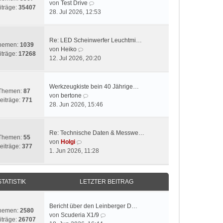
N
von
Test Drive
iträge:
35407
e
28. Jul 2026, 12:53
u
e
s
Re: LED Scheinwerfer Leuchtmi…
hemen:
1039
t
N
von
Heiko
iträge:
17268
e
e
12. Jul 2026, 20:20
r
u
B
e
e
s
Werkzeugkiste bein 40 Jährige…
Themen:
87
i
t
N
von
bertone
eiträge:
771
t
e
e
28. Jun 2026, 15:46
r
r
u
a
B
e
g
e
s
Re: Technische Daten & Messwe…
Themen:
55
i
t
N
von
Holgi
eiträge:
377
t
e
e
1. Jun 2026, 11:28
r
r
u
a
B
e
g
e
s
STATISTIK
LETZTER BEITRAG
i
t
t
e
r
r
Bericht über den Leinberger D…
hemen:
2580
a
B
N
von
Scuderia X1/9
iträge:
26707
g
e