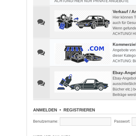
ACHTUNG! HIER NUR PRIVATE ANGEBOTE
Verkauf / A
Hier können T
auch für Gesu
Wenn gefunden
ACHTUNG! H
Kommerziel
Angebote von 
dieser Kategor
ACHTUNG: Bitt
Ebay-Ange
Ebay-Angebote
ausschließlic
Bücher etc.) 
Beiträge werd
ANMELDEN
•
REGISTRIEREN
Benutzername:
Passwort: