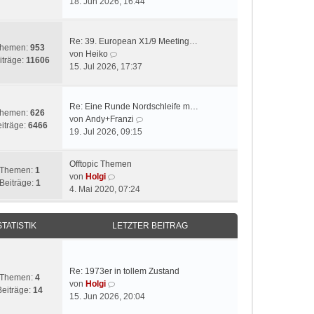
e
18. Jun 2026, 16:44
i
u
t
e
r
s
Re: 39. European X1/9 Meeting…
hemen:
953
a
t
N
von
Heiko
iträge:
11606
g
e
e
15. Jul 2026, 17:37
r
u
B
e
e
s
Re: Eine Runde Nordschleife m…
hemen:
626
i
t
N
von
Andy+Franzi
iträge:
6466
t
e
e
19. Jul 2026, 09:15
r
r
u
a
B
e
Offtopic Themen
g
e
s
Themen:
1
N
von
Holgi
i
t
Beiträge:
1
e
4. Mai 2020, 07:24
t
e
u
r
r
e
a
B
STATISTIK
LETZTER BEITRAG
s
g
e
t
i
e
t
r
r
Re: 1973er in tollem Zustand
B
Themen:
4
a
N
von
Holgi
e
Beiträge:
14
g
e
15. Jun 2026, 20:04
i
u