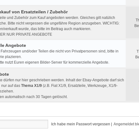
nkauf von Ersatzteilen / Zubehör
eile und Zubehör zum Kauf angeboten werden. Gleiches gilt natülich
T
che. Bitte nicht vergessen die ungefähre Region anzugeben. WICHTIG:
Be
/verkauft wurde, das bitte im Beitrag auch markieren.
IER NUR PRIVATE ANGEBOTE
le Angebote
Fahrzeugen und/oder Teilen die nicht von Privatpersonen sind, bitte in
T
ie plazieren.
Be
e nutzt Euren eigenen Bilder-Server für kommerzielle Angebote.
bote
 dürfen nur hier geschrieben werden. Inhalt der Ebay-Angebote darf sich
h nur auf das
Thema X1/9
(z.B. Fiat X1/9, Ersatzteile, Werkzeuge, X1/9-
beziehen.
en automatisch nach 30 Tagen gelöscht.
Ich habe mein Passwort vergessen
|
Angemeldet bl