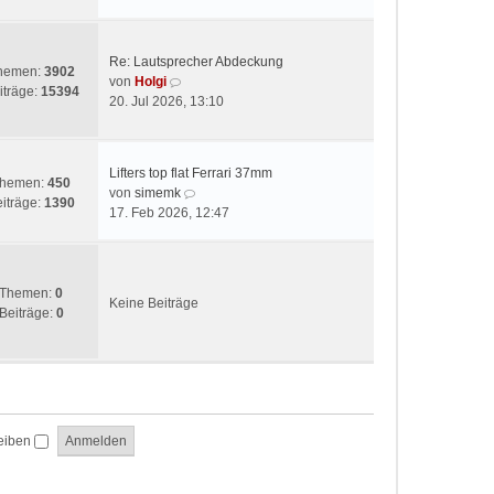
t
e
r
s
a
t
g
Re: Lautsprecher Abdeckung
e
hemen:
3902
N
von
Holgi
r
iträge:
15394
e
20. Jul 2026, 13:10
B
u
e
e
i
s
t
Lifters top flat Ferrari 37mm
t
hemen:
450
r
N
von
simemk
e
iträge:
1390
a
e
17. Feb 2026, 12:47
r
g
u
B
e
e
s
i
t
Themen:
0
t
Keine Beiträge
e
Beiträge:
0
r
r
a
B
g
e
i
t
r
eiben
a
g