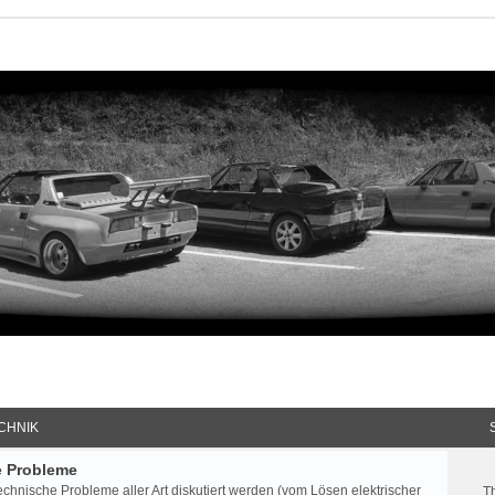
CHNIK
e Probleme
echnische Probleme aller Art diskutiert werden (vom Lösen elektrischer
T