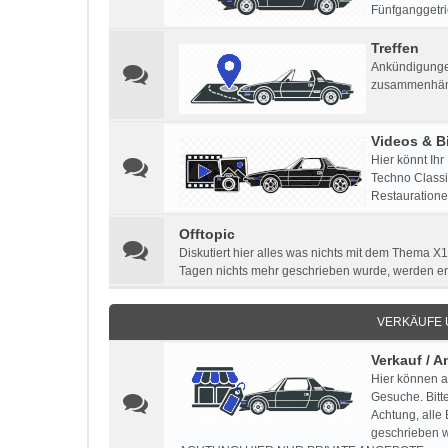
Fünfganggetri
Treffen
Ankündigungen
zusammenhän
Videos & Bi
Hier könnt Ihr
Techno Classic
Restauratione
Offtopic
Diskutiert hier alles was nichts mit dem Thema X1
Tagen nichts mehr geschrieben wurde, werden e
VERKÄUFE
Verkauf / 
Hier können a
Gesuche. Bitt
Achtung, alle
geschrieben w