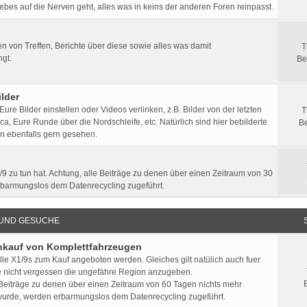
ebes auf die Nerven geht, alles was in keins der anderen Foren reinpasst.
 von Treffen, Berichte über diese sowie alles was damit
T
gt.
Be
lder
 Eure Bilder einstellen oder Videos verlinken, z.B. Bilder von der letzten
T
a, Eure Runde über die Nordschleife, etc. Natürlich sind hier bebilderte
Be
n ebenfalls gern gesehen.
/9 zu tun hat. Achtung, alle Beiträge zu denen über einen Zeitraum von 30
rbarmungslos dem Datenrecycling zugeführt.
 UND GESUCHE
Ankauf von Komplettfahrzeugen
lle X1/9s zum Kauf angeboten werden. Gleiches gilt natülich auch fuer
e nicht vergessen die ungefähre Region anzugeben.
 Beiträge zu denen über einen Zeitraum von 60 Tagen nichts mehr
urde, werden erbarmungslos dem Datenrecycling zugeführt.