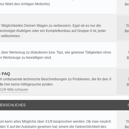
zur Wahl des richtigen Motoröls)
Be
er Möglichkeiten Deinen Wagen zu verbessern. Egal ob es nur die
T
enössiger Alufelgen oder ein Komplettumbau auf Gruppe 4 ist, jeder
Be
st willkommen.
 über Werkzeug zu diskutieren bzw. Tips, wie gewisse Tätigkeiten ohne
er Werkzeuge zu bewältigen sind.
B
e FAQ
ich umfassende technische Beschreibungen zu Problemen, die für den X
itte hier keine Hilfsgesuche posten.
B
 X1/9-Wiki schauen
ENSCHLICHES
um kann alles Mögliche über X1/9 besprochen werden. Ob man neulich
T
ten X auf der Autobahn gesehen hat, einem die Gebrechlichkeit des
Be