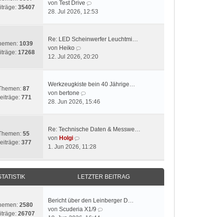
N
von
Test Drive
iträge:
35407
e
28. Jul 2026, 12:53
u
e
s
Re: LED Scheinwerfer Leuchtmi…
hemen:
1039
t
N
von
Heiko
iträge:
17268
e
e
12. Jul 2026, 20:20
r
u
B
e
e
s
Werkzeugkiste bein 40 Jährige…
Themen:
87
i
t
N
von
bertone
eiträge:
771
t
e
e
28. Jun 2026, 15:46
r
r
u
a
B
e
g
e
s
Re: Technische Daten & Messwe…
Themen:
55
i
t
N
von
Holgi
eiträge:
377
t
e
e
1. Jun 2026, 11:28
r
r
u
a
B
e
g
e
s
STATISTIK
LETZTER BEITRAG
i
t
t
e
r
r
Bericht über den Leinberger D…
hemen:
2580
a
B
N
von
Scuderia X1/9
iträge:
26707
g
e