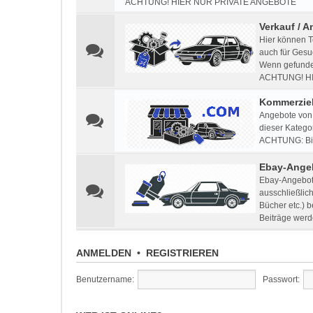
ACHTUNG! HIER NUR PRIVATE ANGEBOTE
Verkauf / A
Hier können T
auch für Gesu
Wenn gefunden
ACHTUNG! H
Kommerziel
Angebote von 
dieser Kategor
ACHTUNG: Bitt
Ebay-Ange
Ebay-Angebote
ausschließlic
Bücher etc.) 
Beiträge werd
ANMELDEN
•
REGISTRIEREN
Benutzername:
Passwort: