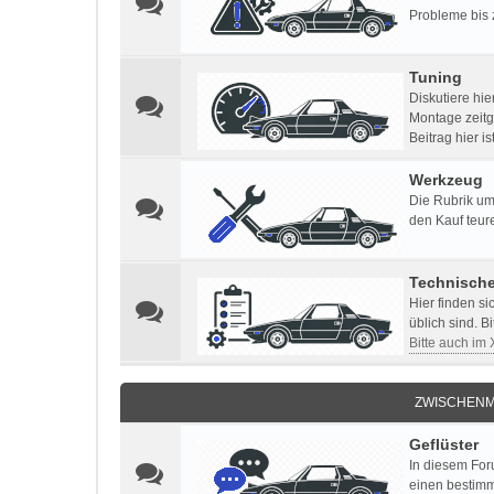
Probleme bis 
Tuning
Diskutiere hi
Montage zeitg
Beitrag hier i
Werkzeug
Die Rubrik um
den Kauf teur
Technisch
Hier finden s
üblich sind. B
Bitte auch im
ZWISCHENM
Geflüster
In diesem For
einen bestimm