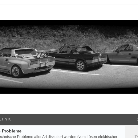
CHNIK
e Probleme
echnische Probleme aller Art diskutiert werden (vom Lösen elektrischer
T