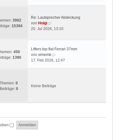
t
e
r
s
a
t
g
Re: Lautsprecher Abdeckung
e
hemen:
3902
N
von
Holgi
r
iträge:
15394
e
20. Jul 2026, 13:10
B
u
e
e
i
s
t
Lifters top flat Ferrari 37mm
t
hemen:
450
r
N
von
simemk
e
iträge:
1390
a
e
17. Feb 2026, 12:47
r
g
u
B
e
e
s
i
t
Themen:
0
t
Keine Beiträge
e
Beiträge:
0
r
r
a
B
g
e
i
t
r
eiben
a
g