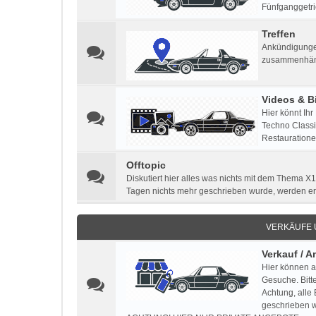
Fünfganggetri
Treffen
Ankündigungen
zusammenhän
Videos & Bi
Hier könnt Ihr
Techno Classic
Restauratione
Offtopic
Diskutiert hier alles was nichts mit dem Thema X1
Tagen nichts mehr geschrieben wurde, werden e
VERKÄUFE
Verkauf / 
Hier können a
Gesuche. Bitt
Achtung, alle
geschrieben w