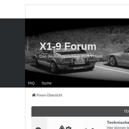
X1-9 Forum
Das deutschsprachige X1/9 Forum
FAQ
Suche
Foren-Übersicht
TE
Technisch
Hier können t