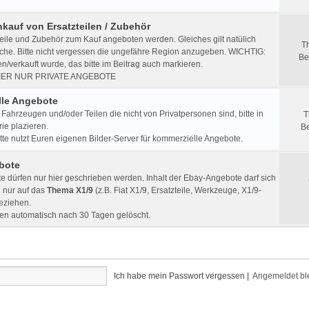
nkauf von Ersatzteilen / Zubehör
eile und Zubehör zum Kauf angeboten werden. Gleiches gilt natülich
T
che. Bitte nicht vergessen die ungefähre Region anzugeben. WICHTIG:
Be
/verkauft wurde, das bitte im Beitrag auch markieren.
IER NUR PRIVATE ANGEBOTE
le Angebote
Fahrzeugen und/oder Teilen die nicht von Privatpersonen sind, bitte in
T
ie plazieren.
Be
e nutzt Euren eigenen Bilder-Server für kommerzielle Angebote.
bote
 dürfen nur hier geschrieben werden. Inhalt der Ebay-Angebote darf sich
h nur auf das
Thema X1/9
(z.B. Fiat X1/9, Ersatzteile, Werkzeuge, X1/9-
beziehen.
en automatisch nach 30 Tagen gelöscht.
Ich habe mein Passwort vergessen
|
Angemeldet bl