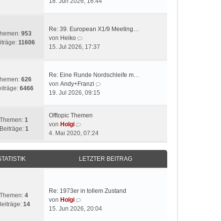
e
18. Jun 2026, 16:44
i
u
t
e
r
s
Re: 39. European X1/9 Meeting…
hemen:
953
a
t
N
von
Heiko
iträge:
11606
g
e
e
15. Jul 2026, 17:37
r
u
B
e
e
s
Re: Eine Runde Nordschleife m…
hemen:
626
i
t
N
von
Andy+Franzi
iträge:
6466
t
e
e
19. Jul 2026, 09:15
r
r
u
a
B
e
Offtopic Themen
g
e
s
Themen:
1
N
von
Holgi
i
t
Beiträge:
1
e
4. Mai 2020, 07:24
t
e
u
r
r
e
a
B
STATISTIK
LETZTER BEITRAG
s
g
e
t
i
e
t
r
r
Re: 1973er in tollem Zustand
B
Themen:
4
a
N
von
Holgi
e
Beiträge:
14
g
e
15. Jun 2026, 20:04
i
u