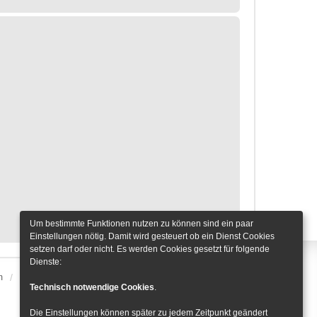
Um bestimmte Funktionen nutzen zu können sind ein paar
Einstellungen nötig. Damit wird gesteuert ob ein Dienst Cookies
setzen darf oder nicht. Es werden Cookies gesetzt für folgende
Dienste:
m
Alle Zeiten sind
UTC+01:00
Cookie-Einstellungen
Technisch notwendige Cookies
.
Die Einstellungen können später zu jedem Zeitpunkt geändert