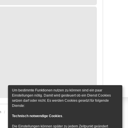
Um bestimmte Funktionen nutzen zu können sind ein paar
Einstellungen nötig. Damit wird gesteuert ob ein Dienst Cookies
setzen darf oder nicht. Es werden Cookies gesetzt für folgende
Dienste:
m
Alle Zeiten sind
UTC+01:00
Cookie-Einstellungen
Technisch notwendige Cookies
.
Die Einstellungen können später zu jedem Zeitpunkt geändert