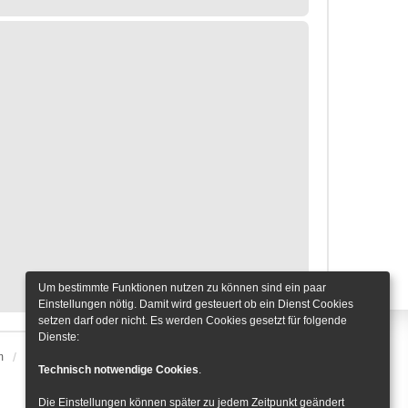
Um bestimmte Funktionen nutzen zu können sind ein paar
Einstellungen nötig. Damit wird gesteuert ob ein Dienst Cookies
setzen darf oder nicht. Es werden Cookies gesetzt für folgende
Dienste:
m
Alle Zeiten sind
UTC+01:00
Cookie-Einstellungen
Technisch notwendige Cookies
.
Die Einstellungen können später zu jedem Zeitpunkt geändert