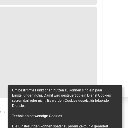
Um bestimmte Funktionen nutzen zu können sind ein paar
Einstellungen nötig. Damit wird gesteuert ob ein Dienst Cookies
setzen darf oder nicht. Es werden Cookies gesetzt für folgende
Dienste:
m
Alle Zeiten sind
UTC+01:00
Cookie-Einstellungen
Technisch notwendige Cookies
.
Die Einstellungen können später zu jedem Zeitpunkt geändert