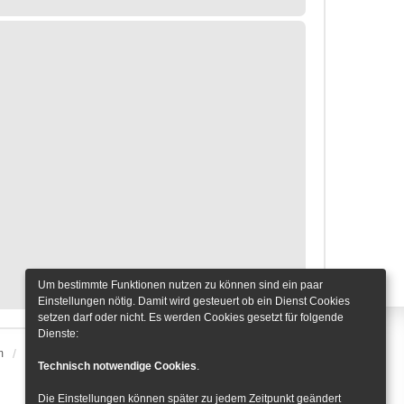
Um bestimmte Funktionen nutzen zu können sind ein paar
Einstellungen nötig. Damit wird gesteuert ob ein Dienst Cookies
setzen darf oder nicht. Es werden Cookies gesetzt für folgende
Dienste:
m
Alle Zeiten sind
UTC+01:00
Cookie-Einstellungen
Technisch notwendige Cookies
.
Die Einstellungen können später zu jedem Zeitpunkt geändert