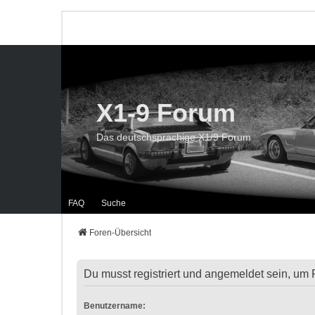
X1-9 Forum
Das deutschsprachige X1/9 Forum
FAQ
Suche
Foren-Übersicht
Du musst registriert und angemeldet sein, um 
Benutzername: