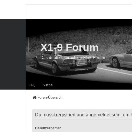
X1-9 Forum
Das deutschsprachige X1/9 Forum
FAQ
Suche
Foren-Übersicht
Du musst registriert und angemeldet sein, um 
Benutzername: