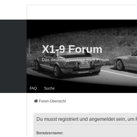
X1-9 Forum
Das deutschsprachige X1/9 Forum
FAQ
Suche
Foren-Übersicht
Du musst registriert und angemeldet sein, um 
Benutzername: