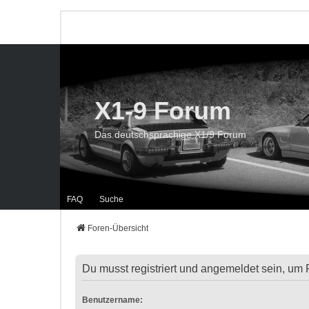
X1-9 Forum
Das deutschsprachige X1/9 Forum
FAQ
Suche
Foren-Übersicht
Du musst registriert und angemeldet sein, um 
Benutzername: