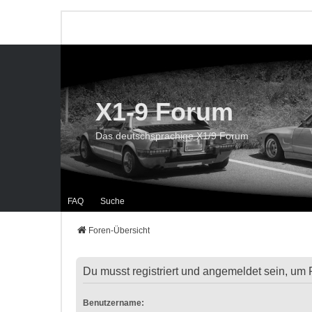
X1-9 Forum
Das deutschsprachige X1/9 Forum
FAQ
Suche
Foren-Übersicht
Du musst registriert und angemeldet sein, um 
Benutzername: