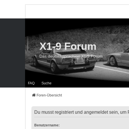
X1-9 Forum
Das deutschsprachige X1/9 Forum
FAQ
Suche
Foren-Übersicht
Du musst registriert und angemeldet sein, um 
Benutzername: