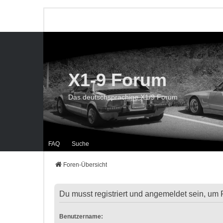
X1-9 Forum
Das deutschsprachige X1/9 Forum
FAQ
Suche
Foren-Übersicht
Du musst registriert und angemeldet sein, um 
Benutzername: