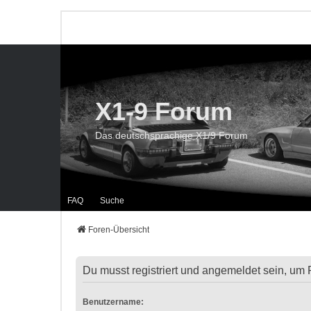
X1-9 Forum
Das deutschsprachige X1/9 Forum
FAQ
Suche
Foren-Übersicht
Du musst registriert und angemeldet sein, um 
Benutzername: