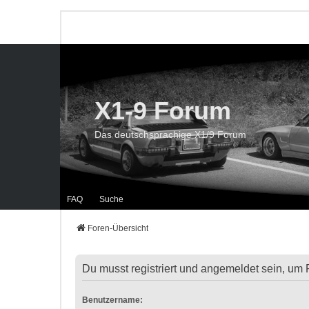
X1-9 Forum
Das deutschsprachige X1/9 Forum
FAQ
Suche
Foren-Übersicht
Du musst registriert und angemeldet sein, um 
Benutzername: