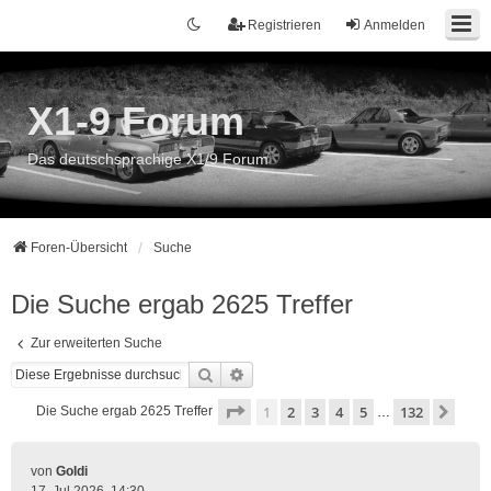
Registrieren
Anmelden
X1-9 Forum
Das deutschsprachige X1/9 Forum
Foren-Übersicht
Suche
Die Suche ergab 2625 Treffer
Zur erweiterten Suche
Suche
Erweiterte Suche
Seite
1
von
132
1
2
3
4
5
132
Näch
Die Suche ergab 2625 Treffer
…
von
Goldi