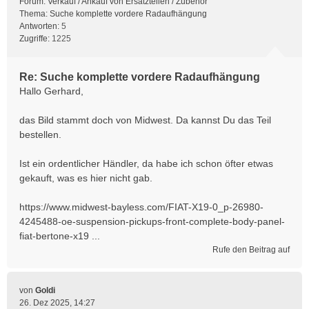
Forum:
Verkauf / Ankauf von Ersatzteilen / Zubehör
Thema:
Suche komplette vordere Radaufhängung
Antworten:
5
Zugriffe:
1225
Re: Suche komplette vordere Radaufhängung
Hallo Gerhard,
das Bild stammt doch von Midwest. Da kannst Du das Teil
bestellen.
Ist ein ordentlicher Händler, da habe ich schon öfter etwas
gekauft, was es hier nicht gab.
https://www.midwest-bayless.com/FIAT-X19-0_p-26980-
4245488-oe-suspension-pickups-front-complete-body-panel-
fiat-bertone-x19 ...
Rufe den Beitrag auf
von
Goldi
26. Dez 2025, 14:27