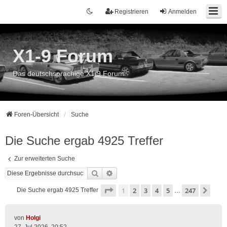
Registrieren
Anmelden
X1-9 Forum
Das deutschsprachige X1/9 Forum
Foren-Übersicht
Suche
Die Suche ergab 4925 Treffer
Zur erweiterten Suche
Suche
Erweiterte Suche
Seite
1
von
247
1
2
3
4
5
247
Näch
Die Suche ergab 4925 Treffer
…
von
Holgi