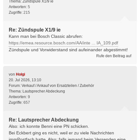
Thema:
Zündspule X1/9 ie
Antworten:
5
Zugriffe:
215
Re: Zündspule X1/9 ie
Kann man bei Bosch Classic abrufen:
https://emea.resource.bosch.com/AA/inte ... IA_109.pdf
Zündspule und Vorwiderstand sind aufeinander abgestimmt!
Rufe den Beitrag auf
von
Holgi
20. Jul 2026, 13:10
Forum:
Verkauf / Ankauf von Ersatzteilen / Zubehör
Thema:
Lautsprecher Abdeckung
Antworten:
9
Zugriffe:
657
Re: Lautsprecher Abdeckung
Also: ich konnte Benni eine PN schicken.
Bei Eckbert ging es nicht, weil er zu viele Nachrichten
immPostfach hatte. Also: falls jemand beim Versenden eine