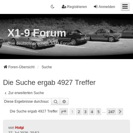
Registrieren
Anmelden
X1-9 Forum
Das deutschsprachige X1/9 Forum
Foren-Übersicht
Suche
Die Suche ergab 4927 Treffer
Zur erweiterten Suche
Suche
Erweiterte Suche
Seite
1
von
247
1
2
3
4
5
247
Näch
Die Suche ergab 4927 Treffer
…
von
Holgi