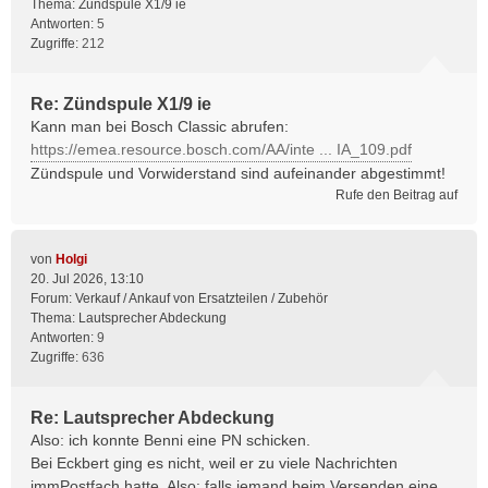
Thema:
Zündspule X1/9 ie
Antworten:
5
Zugriffe:
212
Re: Zündspule X1/9 ie
Kann man bei Bosch Classic abrufen:
https://emea.resource.bosch.com/AA/inte ... IA_109.pdf
Zündspule und Vorwiderstand sind aufeinander abgestimmt!
Rufe den Beitrag auf
von
Holgi
20. Jul 2026, 13:10
Forum:
Verkauf / Ankauf von Ersatzteilen / Zubehör
Thema:
Lautsprecher Abdeckung
Antworten:
9
Zugriffe:
636
Re: Lautsprecher Abdeckung
Also: ich konnte Benni eine PN schicken.
Bei Eckbert ging es nicht, weil er zu viele Nachrichten
immPostfach hatte. Also: falls jemand beim Versenden eine