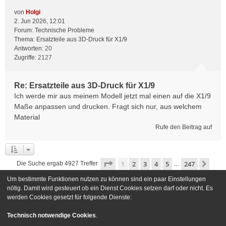
von
Holgi
2. Jun 2026, 12:01
Forum:
Technische Probleme
Thema:
Ersatzteile aus 3D-Druck für X1/9
Antworten:
20
Zugriffe:
2127
Re: Ersatzteile aus 3D-Druck für X1/9
Ich werde mir aus meinem Modell jetzt mal einen auf die X1/9
Maße anpassen und drucken. Fragt sich nur, aus welchem
Material
Rufe den Beitrag auf
Seite
1
von
247
1
2
3
4
5
247
Näch
Die Suche ergab 4927 Treffer
…
Um bestimmte Funktionen nutzen zu können sind ein paar Einstellungen
Gehe zu
nötig. Damit wird gesteuert ob ein Dienst Cookies setzen darf oder nicht. Es
werden Cookies gesetzt für folgende Dienste:
Foren-Übersicht
Kontakt
Technisch notwendige Cookies
.