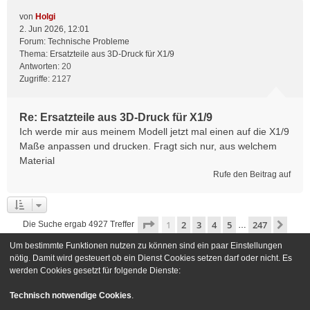
von
Holgi
2. Jun 2026, 12:01
Forum:
Technische Probleme
Thema:
Ersatzteile aus 3D-Druck für X1/9
Antworten:
20
Zugriffe:
2127
Re: Ersatzteile aus 3D-Druck für X1/9
Ich werde mir aus meinem Modell jetzt mal einen auf die X1/9
Maße anpassen und drucken. Fragt sich nur, aus welchem
Material
Rufe den Beitrag auf
Seite
1
von
247
1
2
3
4
5
247
Näch
Die Suche ergab 4927 Treffer
…
Um bestimmte Funktionen nutzen zu können sind ein paar Einstellungen
Gehe zu
nötig. Damit wird gesteuert ob ein Dienst Cookies setzen darf oder nicht. Es
werden Cookies gesetzt für folgende Dienste:
Foren-Übersicht
Kontakt
Technisch notwendige Cookies
.