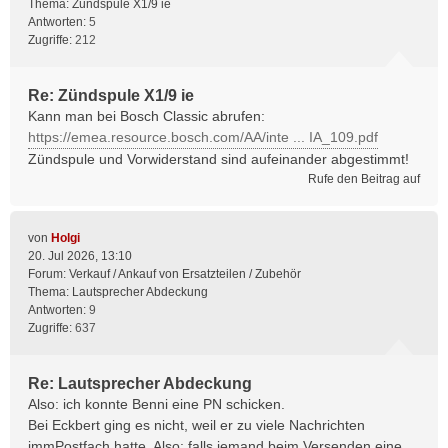
Thema:
Zündspule X1/9 ie
Antworten:
5
Zugriffe:
212
Re: Zündspule X1/9 ie
Kann man bei Bosch Classic abrufen:
https://emea.resource.bosch.com/AA/inte ... IA_109.pdf
Zündspule und Vorwiderstand sind aufeinander abgestimmt!
Rufe den Beitrag auf
von
Holgi
20. Jul 2026, 13:10
Forum:
Verkauf / Ankauf von Ersatzteilen / Zubehör
Thema:
Lautsprecher Abdeckung
Antworten:
9
Zugriffe:
637
Re: Lautsprecher Abdeckung
Also: ich konnte Benni eine PN schicken.
Bei Eckbert ging es nicht, weil er zu viele Nachrichten
immPostfach hatte. Also: falls jemand beim Versenden eine