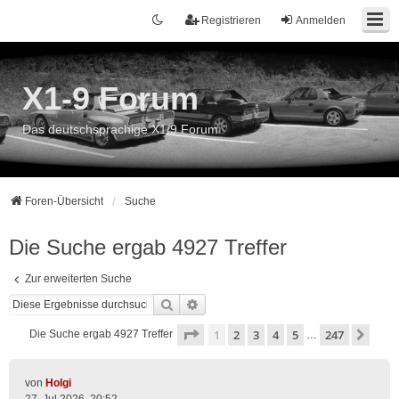
Registrieren
Anmelden
X1-9 Forum
Das deutschsprachige X1/9 Forum
Foren-Übersicht
Suche
Die Suche ergab 4927 Treffer
Zur erweiterten Suche
Suche
Erweiterte Suche
Seite
1
von
247
1
2
3
4
5
247
Näch
Die Suche ergab 4927 Treffer
…
von
Holgi