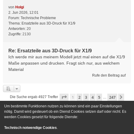
von
Holgi
2. Jun 2026, 12:01
Forum:
Technische Probleme
Thema:
Ersatzteile aus 3D-Druck für X1/9
Antworten:
20
Zugriffe:
2130
Re: Ersatzteile aus 3D-Druck für X1/9
Ich werde mir aus meinem Modell jetzt mal einen auf die X1/9
Maße anpassen und drucken. Fragt sich nur, aus welchem
Material
Rufe den Beitrag auf
Seite
1
von
247
1
2
3
4
5
247
Näch
Die Suche ergab 4927 Treffer
…
Um bestimmte Funktionen nutzen zu können sind ein paar Einstellungen
Gehe zu
nötig. Damit wird gesteuert ob ein Dienst Cookies setzen darf oder nicht. Es
werden Cookies gesetzt für folgende Dienste:
Foren-Übersicht
Kontakt
Technisch notwendige Cookies
.