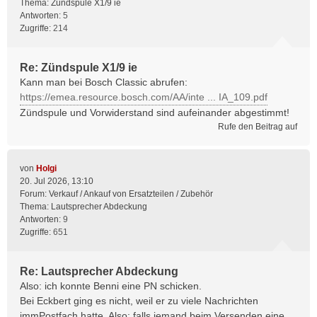
Thema:
Zündspule X1/9 ie
Antworten:
5
Zugriffe:
214
Re: Zündspule X1/9 ie
Kann man bei Bosch Classic abrufen:
https://emea.resource.bosch.com/AA/inte ... IA_109.pdf
Zündspule und Vorwiderstand sind aufeinander abgestimmt!
Rufe den Beitrag auf
von
Holgi
20. Jul 2026, 13:10
Forum:
Verkauf / Ankauf von Ersatzteilen / Zubehör
Thema:
Lautsprecher Abdeckung
Antworten:
9
Zugriffe:
651
Re: Lautsprecher Abdeckung
Also: ich konnte Benni eine PN schicken.
Bei Eckbert ging es nicht, weil er zu viele Nachrichten
immPostfach hatte. Also: falls jemand beim Versenden eine