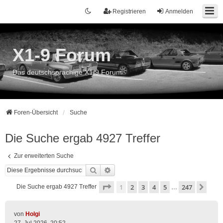
Registrieren
Anmelden
X1-9 Forum
Das deutschsprachige X1/9 Forum
Foren-Übersicht
Suche
Die Suche ergab 4927 Treffer
Zur erweiterten Suche
Suche
Erweiterte Suche
Seite
1
von
247
1
2
3
4
5
247
Näch
Die Suche ergab 4927 Treffer
…
von
Holgi