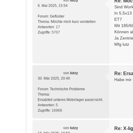
von
lutzy
Re: Möch
6. Mai 2025, 15:54
Sind Work
In 5,5x13
Forum:
Geflüster
ET7
Thema:
Möchte mich kurz vorstellen
Mit 185/6
Antworten:
17
Können ab
Zugriffe:
5707
Ja Zentri
Mfg lutz
von
lutzy
Re: Ersa
30. Mär 2025, 20:40
Habe mir 
Forum:
Technische Probleme
Thema:
Ersatzteil unteres Motorlager passt nicht.
Antworten:
5
Zugriffe:
16968
von
lutzy
Re: X-li