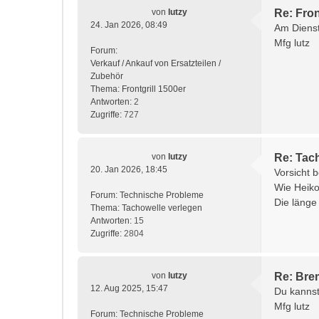
von
lutzy
Re: Fron
24. Jan 2026, 08:49
Am Dienst
Mfg lutz
Forum:
Verkauf / Ankauf von Ersatzteilen /
Zubehör
Thema:
Frontgrill 1500er
Antworten:
2
Zugriffe:
727
von
lutzy
Re: Tac
20. Jan 2026, 18:45
Vorsicht 
Wie Heiko
Forum:
Technische Probleme
Die länge 
Thema:
Tachowelle verlegen
Antworten:
15
Zugriffe:
2804
von
lutzy
Re: Brem
12. Aug 2025, 15:47
Du kannst
Mfg lutz
Forum:
Technische Probleme