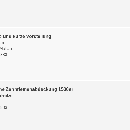
o und kurze Vorstellung
an,
Mal an
9883
he Zahnriemenabdeckung 1500er
rlenker,
9883