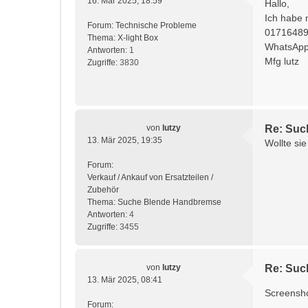
16. Mär 2025, 18:59
Hallo,
Ich habe 
Forum:
Technische Probleme
0171648
Thema:
X-light Box
WhatsAp
Antworten:
1
Mfg lutz
Zugriffe:
3830
von
lutzy
Re: Suc
13. Mär 2025, 19:35
Wollte si
Forum:
Verkauf / Ankauf von Ersatzteilen /
Zubehör
Thema:
Suche Blende Handbremse
Antworten:
4
Zugriffe:
3455
von
lutzy
Re: Suc
13. Mär 2025, 08:41
Screensh
Forum: