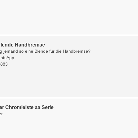
Blende Handbremse
lig jemand so eine Blende für die Handbremse?
atsApp
9883
er Chromleiste aa Serie
er