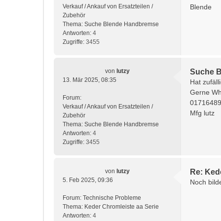
Verkauf / Ankauf von Ersatzteilen /
Blende
Zubehör
Thema:
Suche Blende Handbremse
Antworten:
4
Zugriffe:
3455
von
lutzy
Suche 
13. Mär 2025, 08:35
Hat zufäl
Gerne Wh
Forum:
0171648
Verkauf / Ankauf von Ersatzteilen /
Mfg lutz
Zubehör
Thema:
Suche Blende Handbremse
Antworten:
4
Zugriffe:
3455
von
lutzy
Re: Ked
5. Feb 2025, 09:36
Noch bild
Forum:
Technische Probleme
Thema:
Keder Chromleiste aa Serie
Antworten:
4