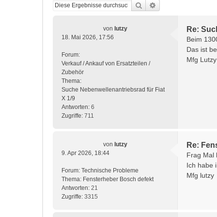
Suche
Erweiterte Suche
von
lutzy
Re: Such
18. Mai 2026, 17:56
Beim 1300
Das ist b
Forum:
Mfg Lutzy
Verkauf / Ankauf von Ersatzteilen /
Zubehör
Thema:
Suche Nebenwellenantriebsrad für Fiat
X 1/9
Antworten:
6
Zugriffe:
711
von
lutzy
Re: Fen
9. Apr 2026, 18:44
Frag Mal 
Ich habe 
Forum:
Technische Probleme
Mfg lutzy
Thema:
Fensterheber Bosch defekt
Antworten:
21
Zugriffe:
3315