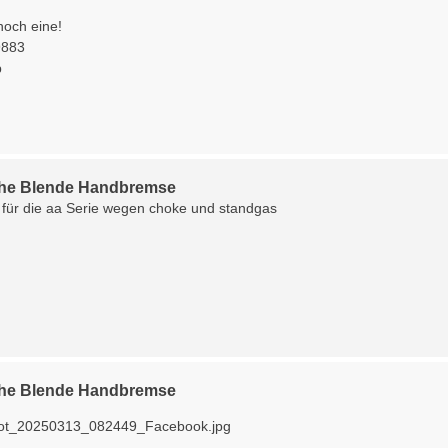
noch eine!
9883
p
he Blende Handbremse
e für die aa Serie wegen choke und standgas
he Blende Handbremse
ot_20250313_082449_Facebook.jpg