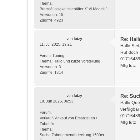
Thema:
Bremsflüssigkeitsbehälter X1/9 Modell J
Antworten:
15
Zugriffe:
4923
von
lutzy
Re: Hall
11. Jul 2025, 19:21
Hallo Stef
Ruf doch 
Forum:
Tuning
0171648
Thema:
Hallo und kurze Vorstellung
Mfg lutz
Antworten:
3
Zugriffe:
1314
von
lutzy
Re: Suc
10. Jun 2025, 06:53
Hallo Que
verfügbar
Forum:
0171648
Verkauf / Ankauf von Ersatzteilen /
Mfg lutz
Zubehör
Thema:
Suche Zahnriemenabdeckung 1500er