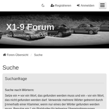
Registrieren
Anmelden
X1-9 Forum
Das deutschsprachige X1/9 Forum
Foren-Übersicht
Suche
Suche
Suchanfrage
Suche nach Wörtern:
Setze ein
+
vor ein Wort, das gefunden werden muss und ein
-
vor ein Wort,
das nicht gefunden werden darf. Verwende mehrere Wörter getrennt durch
|
innerhalb einer Klammer, wenn nur eines der Wörter gefunden werden
muss. Benutze ein * als Platzhalter für teilweise Übereinstimmungen.