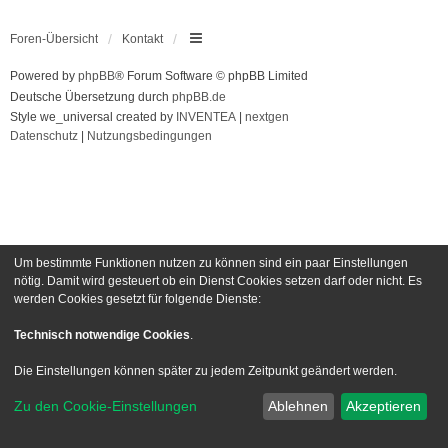
Foren-Übersicht
Kontakt
Powered by
phpBB
® Forum Software © phpBB Limited
Deutsche Übersetzung durch
phpBB.de
Style we_universal created by
INVENTEA
|
nextgen
Datenschutz
|
Nutzungsbedingungen
Um bestimmte Funktionen nutzen zu können sind ein paar Einstellungen
nötig. Damit wird gesteuert ob ein Dienst Cookies setzen darf oder nicht. Es
werden Cookies gesetzt für folgende Dienste:
Technisch notwendige Cookies
.
Die Einstellungen können später zu jedem Zeitpunkt geändert werden.
Zu den Cookie-Einstellungen
Ablehnen
Akzeptieren