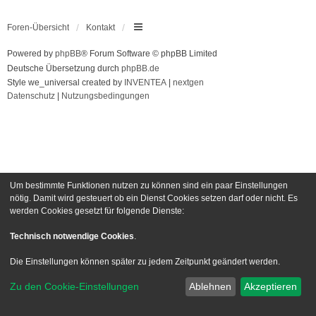
Foren-Übersicht
Kontakt
Powered by
phpBB
® Forum Software © phpBB Limited
Deutsche Übersetzung durch
phpBB.de
Style we_universal created by
INVENTEA
|
nextgen
Datenschutz
|
Nutzungsbedingungen
Um bestimmte Funktionen nutzen zu können sind ein paar Einstellungen
nötig. Damit wird gesteuert ob ein Dienst Cookies setzen darf oder nicht. Es
werden Cookies gesetzt für folgende Dienste:
Technisch notwendige Cookies
.
Die Einstellungen können später zu jedem Zeitpunkt geändert werden.
Zu den Cookie-Einstellungen
Ablehnen
Akzeptieren