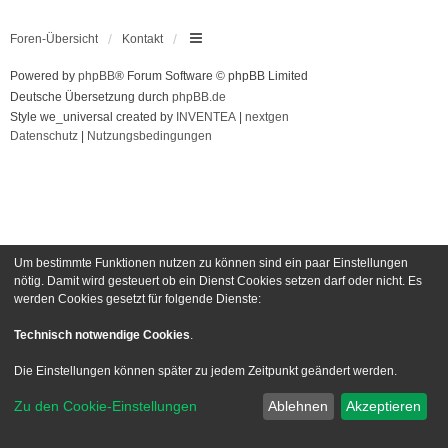
Foren-Übersicht
Kontakt
Powered by
phpBB
® Forum Software © phpBB Limited
Deutsche Übersetzung durch
phpBB.de
Style we_universal created by
INVENTEA
|
nextgen
Datenschutz
|
Nutzungsbedingungen
Um bestimmte Funktionen nutzen zu können sind ein paar Einstellungen
nötig. Damit wird gesteuert ob ein Dienst Cookies setzen darf oder nicht. Es
werden Cookies gesetzt für folgende Dienste:
Technisch notwendige Cookies
.
Die Einstellungen können später zu jedem Zeitpunkt geändert werden.
Zu den Cookie-Einstellungen
Ablehnen
Akzeptieren