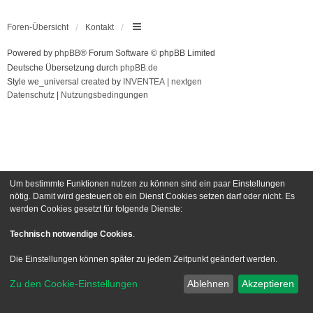
Foren-Übersicht
Kontakt
Powered by
phpBB
® Forum Software © phpBB Limited
Deutsche Übersetzung durch
phpBB.de
Style we_universal created by
INVENTEA
|
nextgen
Datenschutz
|
Nutzungsbedingungen
Um bestimmte Funktionen nutzen zu können sind ein paar Einstellungen
nötig. Damit wird gesteuert ob ein Dienst Cookies setzen darf oder nicht. Es
werden Cookies gesetzt für folgende Dienste:
Technisch notwendige Cookies
.
Die Einstellungen können später zu jedem Zeitpunkt geändert werden.
Zu den Cookie-Einstellungen
Ablehnen
Akzeptieren