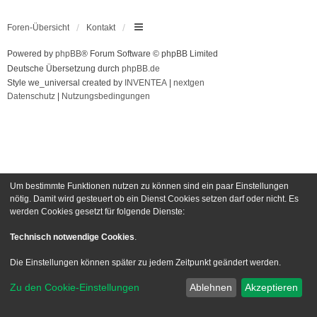
Foren-Übersicht
Kontakt
Powered by
phpBB
® Forum Software © phpBB Limited
Deutsche Übersetzung durch
phpBB.de
Style we_universal created by
INVENTEA
|
nextgen
Datenschutz
|
Nutzungsbedingungen
Um bestimmte Funktionen nutzen zu können sind ein paar Einstellungen
nötig. Damit wird gesteuert ob ein Dienst Cookies setzen darf oder nicht. Es
werden Cookies gesetzt für folgende Dienste:
Technisch notwendige Cookies
.
Die Einstellungen können später zu jedem Zeitpunkt geändert werden.
Zu den Cookie-Einstellungen
Ablehnen
Akzeptieren