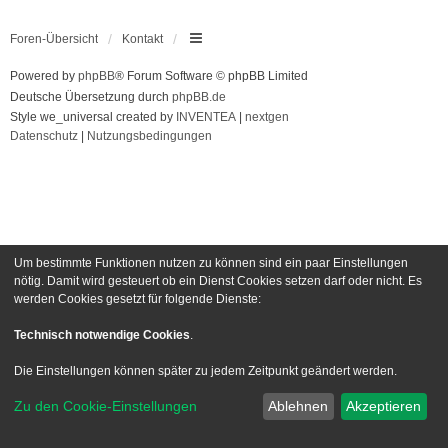
Foren-Übersicht
Kontakt
Powered by
phpBB
® Forum Software © phpBB Limited
Deutsche Übersetzung durch
phpBB.de
Style we_universal created by
INVENTEA
|
nextgen
Datenschutz
|
Nutzungsbedingungen
Um bestimmte Funktionen nutzen zu können sind ein paar Einstellungen
nötig. Damit wird gesteuert ob ein Dienst Cookies setzen darf oder nicht. Es
werden Cookies gesetzt für folgende Dienste:
Technisch notwendige Cookies
.
Die Einstellungen können später zu jedem Zeitpunkt geändert werden.
Zu den Cookie-Einstellungen
Ablehnen
Akzeptieren