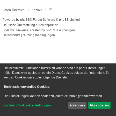
Foren-Übersicht
Kontakt
Powered by
phpBB
® Forum Software © phpBB Limited
Deutsche Übersetzung durch
phpBB.de
Style we_universal created by
INVENTEA
|
nextgen
Datenschutz
|
Nutzungsbedingungen
Um bestimmte Funktionen nutzen zu können sind ein paar Einstellungen
nötig. Damit wird gesteuert ob ein Dienst Cookies setzen darf oder nicht. Es
werden Cookies gesetzt für folgende Dienste:
Technisch notwendige Cookies
.
Die Einstellungen können später zu jedem Zeitpunkt geändert werden.
Zu den Cookie-Einstellungen
Ablehnen
Akzeptieren